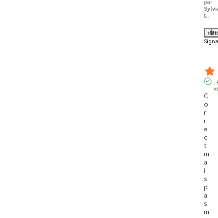
par
Sylv
L.
Ut
Signa
v
C
o
r
r
e
c
t 
m
a
i
s 
p
a
s 
m