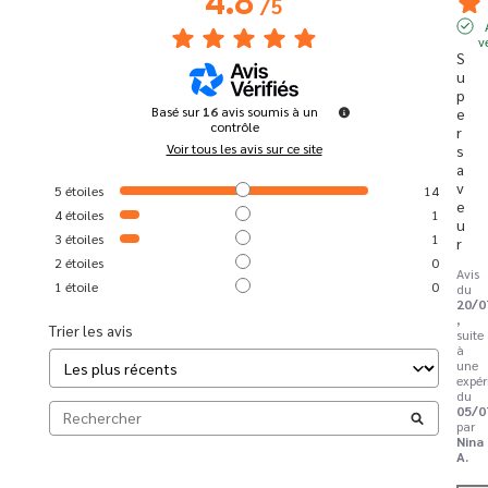
/
5
v
S
u
p
Basé sur
16
avis soumis à un
e
contrôle
r 
Voir tous les avis sur ce site
s
a
v
5
étoiles
14
e
4
étoiles
1
u
3
étoiles
1
r
2
étoiles
0
Avis
1
étoile
0
du
20/0
,
Trier les avis
suite
à
une
expér
du
05/0
par
Nina
A.