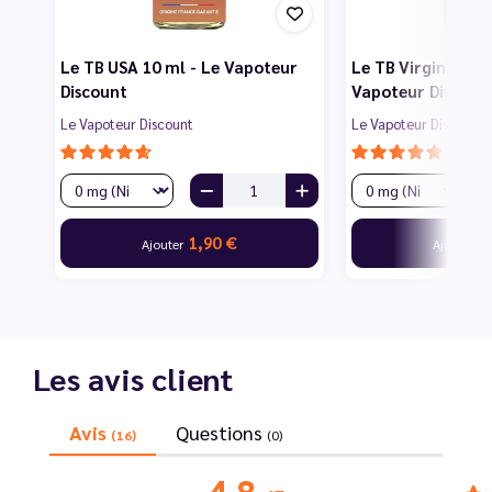
Le TB USA 10 ml - Le Vapoteur
Le TB Virginia 10 
Discount
Vapoteur Discoun
Le Vapoteur Discount
Le Vapoteur Discount
1,90 €
1
Ajouter
Ajouter
Les avis client
Avis
Questions
(16)
(0)
4.8