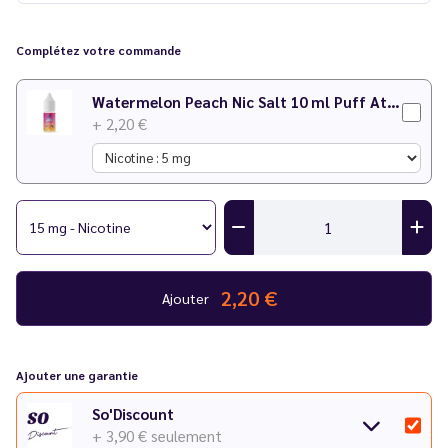
Existe également en version 50 ml sans nicotine ! Voir tous les
eliquides Puff Attack
.
Complétez votre commande
Watermelon Peach Nic Salt 10 ml Puff Attack - Le Vapoteur Discount
+ 2,20 €
2,20 €
Ajouter
Ajouter une garantie
So'Discount
+ 3,90 €
seulement