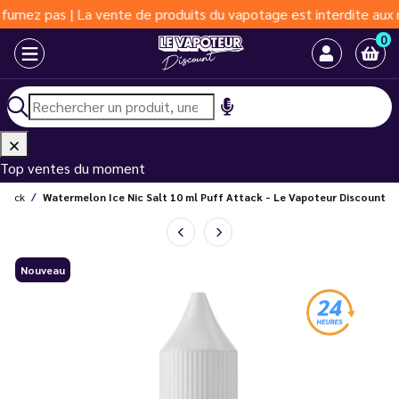
 pas | La vente de produits du vapotage est interdite aux moins 
0
Top ventes du moment
Attack
Watermelon Ice Nic Salt 10 ml Puff Attack - Le Vapoteur Discount
Nouveau