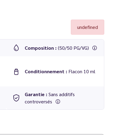
undefined
Composition :
(50/50 PG/VG)
Conditionnement :
Flacon 10 ml
Garantie :
Sans additifs
controversés
e ! Voir tous les
eliquides Puff Attack
.