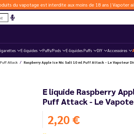
duits du vapotage est interdite aux moins de 18 ans | Vapoter ai
igarettes
E-liquides
Puffs/Pods
E-liquides Puffs
DIY
Accessoires
Puff Attack
Raspberry Apple Ice Nic Salt 10 ml Puff Attack - Le Vapoteur D
E liquide Raspberry Appl
Puff Attack - Le Vapote
2,20 €