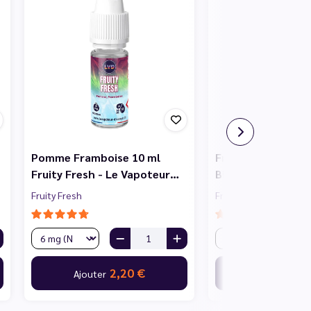
Pomme Framboise 10 ml
Fruits Rouges Cass
Fruity Fresh - Le Vapoteur…
Blanc 10 ml Fruity
Fruity Fresh
Fruity Fresh
2,20 €
2,
Ajouter
Ajouter