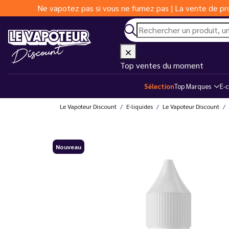
Ne vapotez pas si vous ne fumez pas | La vente de pro
Top ventes du moment
Sélection
Top Marques
E-c
Le Vapoteur Discount
E-liquides
Le Vapoteur Discount
Nouveau