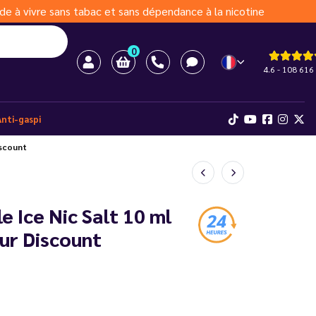
de à vivre sans tabac et sans dépendance à la nicotine
0
4.6 - 108 616 
Anti-gaspi
iscount
e Ice Nic Salt 10 ml
ur Discount