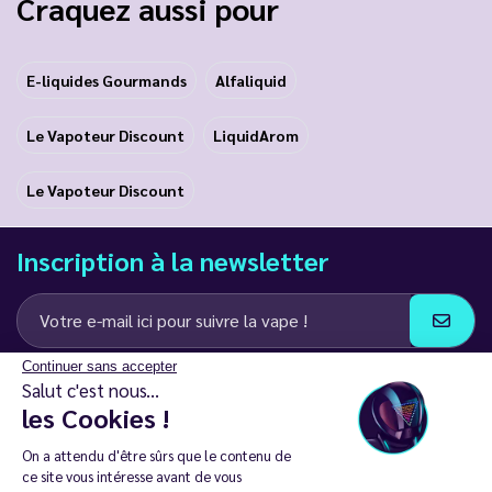
Craquez aussi pour
E-liquides Gourmands
Alfaliquid
Le Vapoteur Discount
LiquidArom
Le Vapoteur Discount
Inscription à la newsletter
Continuer sans accepter
J’accepte de recevoir des communications e-mail et SMS de la part de
Salut c'est nous...
LD Groupe
les Cookies !
Restez en contact
On a attendu d'être sûrs que le contenu de
ce site vous intéresse avant de vous