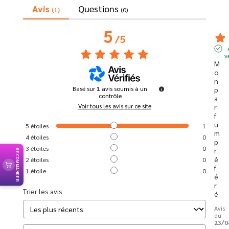
Avis
Questions
(1)
(0)
5
/
5
v
M
o
n 
Basé sur
1
avis soumis à un
p
contrôle
a
Voir tous les avis sur ce site
r
f
u
5
étoiles
1
m 
4
étoiles
0
p
3
étoiles
0
r
RECOMMANDER
é
2
étoiles
0
f
1
étoile
0
é
r
Trier les avis
é
Avis
du
23/0