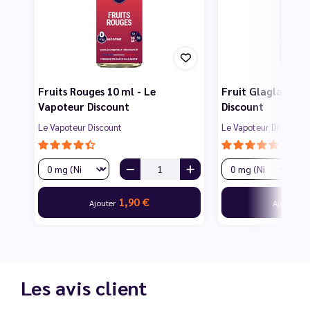
Fruits Rouges 10 ml - Le
Fruit Glagla 10 m
Vapoteur Discount
Discount
Le Vapoteur Discount
Le Vapoteur Discount
1,90 €
1
Ajouter
Ajouter
Les avis client