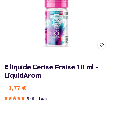
E liquide Cerise Fraise 10 ml -
LiquidArom
1,77 €
5
/
5
-
1
avis