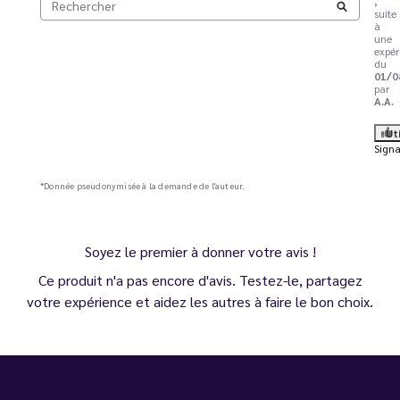
,
suite
à
une
expér
du
01/0
par
A.A.
Ut
Signa
*Donnée pseudonymisée à la demande de l'auteur.
Soyez le premier à donner votre avis !
Ce produit n'a pas encore d'avis. Testez-le, partagez
votre expérience et aidez les autres à faire le bon choix.