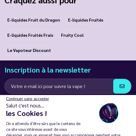
E-liquides Fruit du Dragon
E-liquides Fruités
E-liquides Fruités Frais
Fruity Cool
Le Vapoteur Discount
Inscription à la newsletter
Continuer sans accepter
J’accepte de recevoir des communications e-mail et SMS de la part de
Salut c'est nous...
LD Groupe
les Cookies !
Restez en contact
On a attendu d'être sûrs que le contenu de
ce site vous intéresse avant de vous
déranger, mais on aimerait bien vous accompagner pendant votre