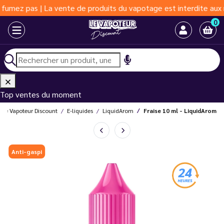
as | La vente de produits du vapotage est interdite aux moins de
0
Top ventes du moment
Le Vapoteur Discount
E-liquides
LiquidArom
Fraise 10 ml - LiquidArom
Anti-gaspi