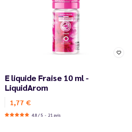
E liquide Fraise 10 ml -
LiquidArom
1,77 €
4.8
/
5
-
21
avis