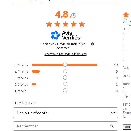
4.8
/
5
v
P
a
r
Basé sur
21
avis soumis à un
f
contrôle
a
Voir tous les avis sur ce site
i
t
5
étoiles
18
Avis
4
étoiles
2
du
07/0
3
étoiles
0
,
suite
2
étoiles
1
à
1
étoile
0
une
expér
du
Trier les avis
17/0
par
Fran
A.
Ut