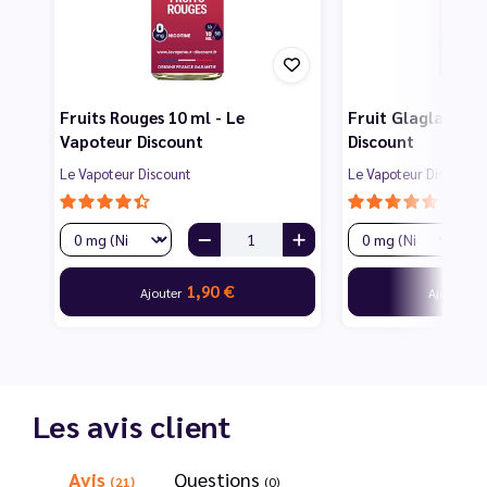
Fruits Rouges 10 ml - Le
Fruit Glagla 10 m
Vapoteur Discount
Discount
Le Vapoteur Discount
Le Vapoteur Discount
1,90 €
1
Ajouter
Ajouter
Les avis client
Avis
Questions
(21)
(0)