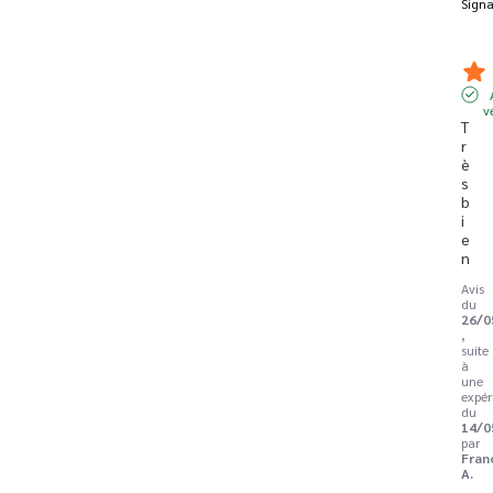
Signa
v
T
r
è
s 
b
i
e
n
Avis
du
26/0
,
suite
à
une
expér
du
14/0
par
Fran
A.