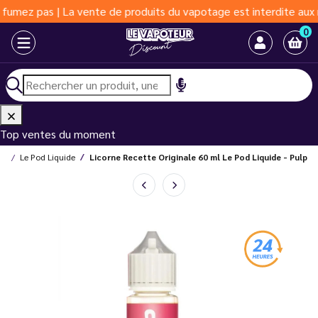
s | La vente de produits du vapotage est interdite aux moins de 
0
Top ventes du moment
lp
Le Pod Liquide
Licorne Recette Originale 60 ml Le Pod Liquide - Pulp