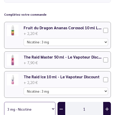
E-liquide Licorne Recette Originale 60 ml Le Pod Liquide -
Pulp
Complétez votre commande
Fruit du Dragon Ananas Corossol 10 ml Les Bangers - Le Vapoteur Discount
+ 2,20 €
The Raid Master 50 ml - Le Vapoteur Discount
+ 7,90 €
The Raid Ice 10 ml - Le Vapoteur Discount
+ 2,20 €