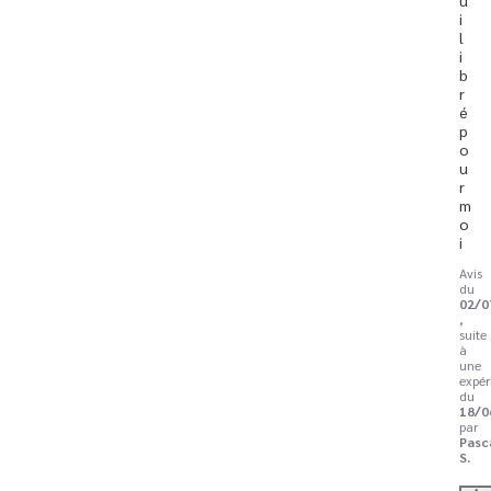
i
l
i
b
r
é 
p
o
u
r 
m
o
i
Avis
du
02/0
,
suite
à
une
expér
du
18/0
par
Pasc
S.