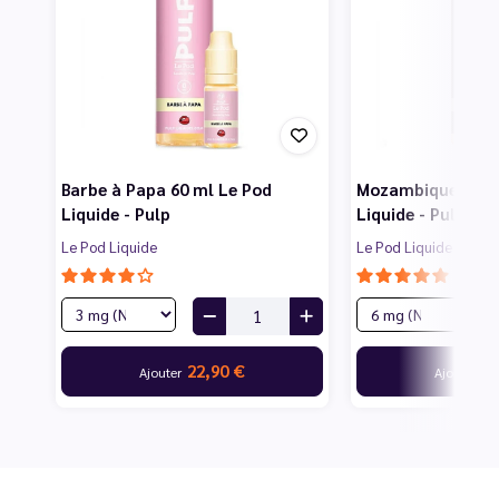
Barbe à Papa 60 ml Le Pod
Mozambique Blend
Liquide - Pulp
Liquide - Pulp
Le Pod Liquide
Le Pod Liquide
22,90 €
22
Ajouter
Ajouter