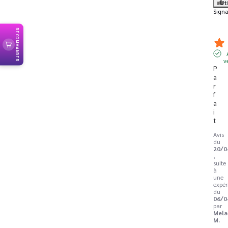
Ut
Signa
RECOMMANDER
v
P
a
r
f
a
i
t
Avis
du
20/0
,
suite
à
une
expér
du
06/0
par
Mela
M.