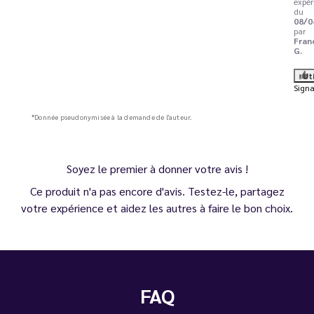
expér
du
08/0
par
Fran
G.
Ut
Signa
*Donnée pseudonymisée à la demande de l'auteur.
Soyez le premier à donner votre avis !
Ce produit n'a pas encore d'avis. Testez-le, partagez
votre expérience et aidez les autres à faire le bon choix.
FAQ