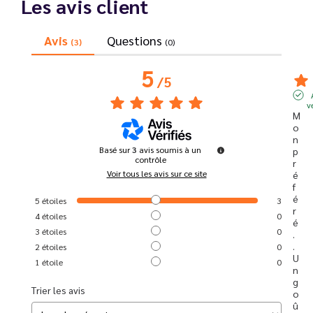
Les avis client
Avis
Questions
(3)
(0)
5
/
5
v
M
o
n 
Basé sur
3
avis soumis à un
p
contrôle
r
Voir tous les avis sur ce site
é
f
é
5
étoiles
3
r
4
étoiles
0
é
3
étoiles
0
.
. 
2
étoiles
0
U
1
étoile
0
n 
g
Trier les avis
o
û