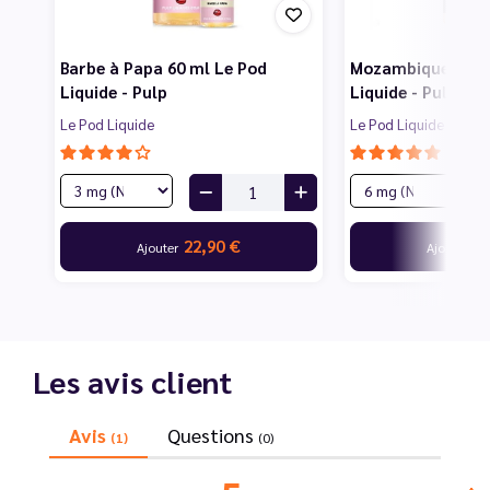
Barbe à Papa 60 ml Le Pod
Mozambique Blend
Liquide - Pulp
Liquide - Pulp
Le Pod Liquide
Le Pod Liquide
22,90 €
22
Ajouter
Ajouter
Les avis client
Avis
Questions
(1)
(0)