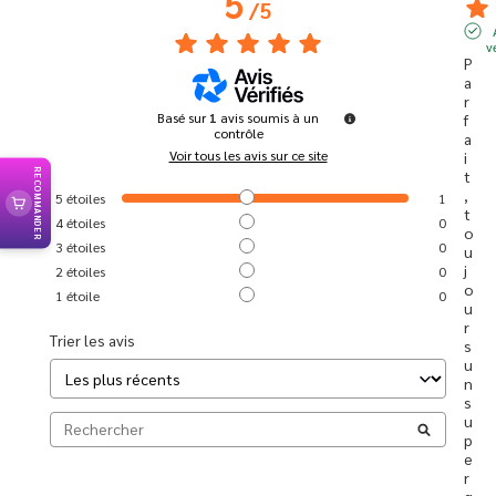
5
/
5
v
P
a
r
Basé sur
1
avis soumis à un
f
contrôle
a
Voir tous les avis sur ce site
i
t
RECOMMANDER
, 
5
étoiles
1
t
4
étoiles
0
o
3
étoiles
0
u
j
2
étoiles
0
o
1
étoile
0
u
r
Trier les avis
s 
u
n 
s
u
p
e
r 
g