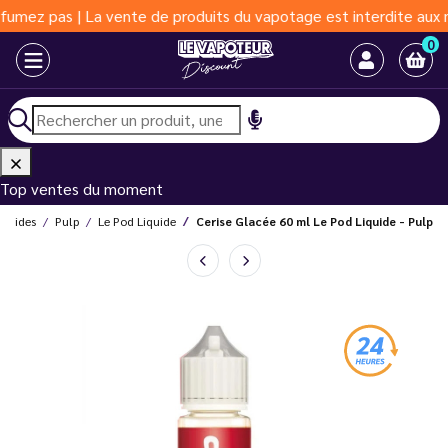
as | La vente de produits du vapotage est interdite aux moins de
0
Top ventes du moment
iquides
Pulp
Le Pod Liquide
Cerise Glacée 60 ml Le Pod Liquide - Pulp