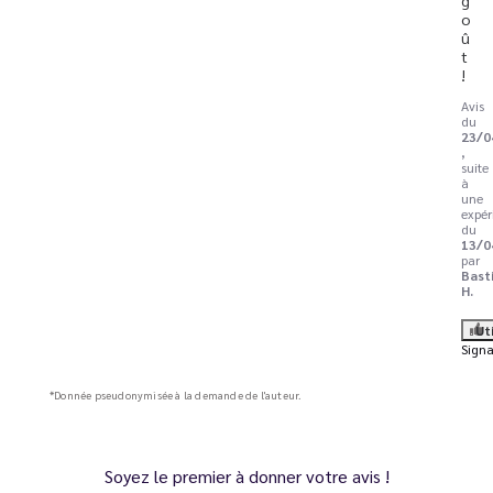
o
û
t 
!
Avis
du
23/0
,
suite
à
une
expér
du
13/0
par
Bast
H.
Ut
Signa
*Donnée pseudonymisée à la demande de l'auteur.
Soyez le premier à donner votre avis !