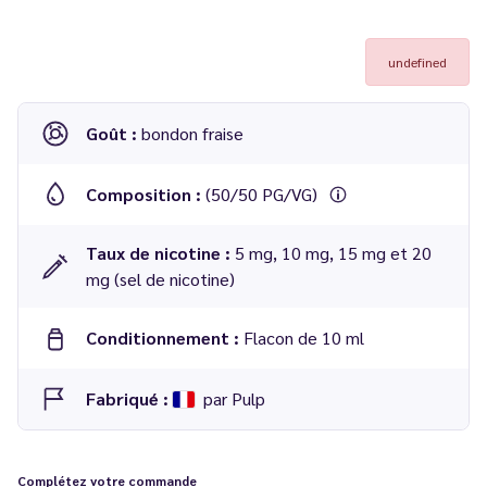
undefined
Goût :
bondon fraise
Composition :
(50/50 PG/VG)
Taux de nicotine :
5 mg, 10 mg, 15 mg et 20
mg (sel de nicotine)
Conditionnement :
Flacon de 10 ml
Fabriqué :
par Pulp
E-liquide Fraise Candy sel de nicotine 10 ml
Le Pod Liquide
– Pulp
Complétez votre commande