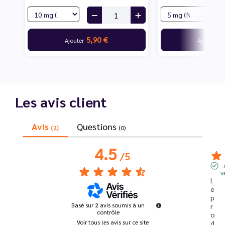
5,90 €
2
Ajouter
Ajouter
Les avis client
Avis
Questions
(2)
(0)
4.5
/
5
v
L
e 
p
Basé sur
2
avis soumis à un
r
contrôle
o
Voir tous les avis sur ce site
d