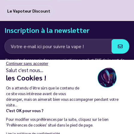
Le Vapoteur Discount
Inscription à la newsletter
J’accepte de recevoir des communications e-mail et SMS de la part de
Continuer sans accepter
LD Groupe
Salut c'est nous...
les Cookies !
Restez en contact
On a attendu d'être sûrs que le contenu de
ce site vous intéresse avant de vous
déranger, mais on aimerait bien vous accompagner pendant votre
visite...
C'est OK pour vous ?
La vente de cigarette électronique est interdite chez les moins de
Pour modifier vos préférences par la suite, cliquez sur le lien
18 ans. 🔞
'Préférences de cookies' situé dans le pied de page.
Copyright © 2014 - 2026 Le Vapoteur Discount - Tous droits
Lire la politique de confidentialité