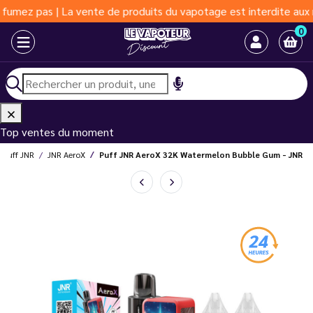
as | La vente de produits du vapotage est interdite aux moins de
0
Top ventes du moment
Puff JNR
JNR AeroX
Puff JNR AeroX 32K Watermelon Bubble Gum - JNR