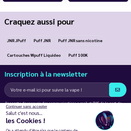
…
Craquez aussi pour
JNR JPuff
Puff JNR
Puff JNR sans nicotine
Cartouches Wpuff Liquideo
Puff 100K
Inscription à la newsletter
J’accepte de recevoir des communications e-mail et SMS de la part de
Continuer sans accepter
LD Groupe
Salut c'est nous...
les Cookies !
Restez en contact
On a attendu d'être sûrs que le contenu de