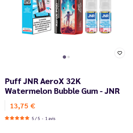
Puff JNR AeroX 32K
Watermelon Bubble Gum - JNR
13,75 €
5
/
5
-
1
avis