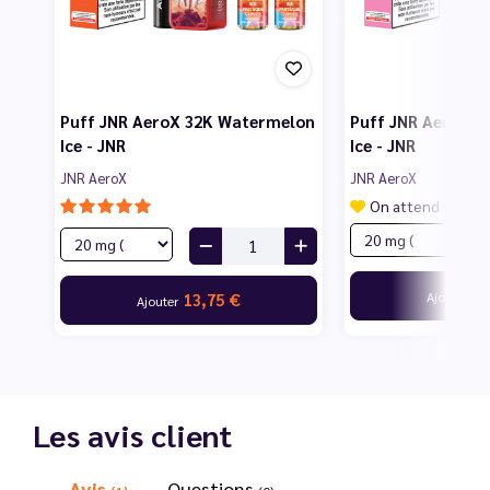
Puff JNR AeroX 32K Watermelon
Puff JNR AeroX 3
Ice - JNR
Ice - JNR
JNR AeroX
JNR AeroX
On attend vos av
13
Ajouter
13,75 €
Ajouter
Les avis client
Avis
Questions