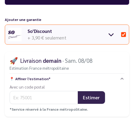
Découvrez également l'ensemble des puffs de la gamme
JNR
et
JNR AeroX
dans notre catalogue.
Vous rencontrez un souci avec votre cigarette électronique ?
Ajouter une garantie
Consultez notre
guide des différentes pannes
.
So'Discount
+ 3,90 €
seulement
🚀
Livraison
demain
· Sam. 08/08
Estimation France métropolitaine
📍
Affiner l'estimation*
Avec un code postal
Estimer
*Service réservé à la France métropolitaine.