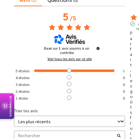
(1)
(0)
5
/
5
v
P
a
r
Basé sur
1
avis soumis à un
f
contrôle
a
Voir tous les avis sur ce site
i
t
, 
5
étoiles
1
l
4
étoiles
0
e
3
étoiles
0
s 
g
2
étoiles
0
o
1
étoile
0
RECOMMANDER
û
t
Trier les avis
s 
f
r
u
i
t