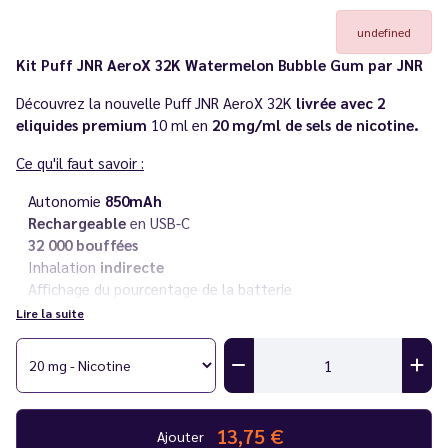
undefined
Kit Puff JNR AeroX 32K Watermelon Bubble Gum par JNR
Découvrez la nouvelle Puff JNR AeroX 32K
livrée avec 2
eliquides premium
10 ml en
20 mg/ml de sels de nicotine.
Ce qu'il faut savoir :
Autonomie
850mAh
Rechargeable
en USB-C
32 000 bouffées
Inhalation
indirecte
Affichage du pourcentage de la batterie
Rechargeable
en eliquide
Lire la suite
Sel de nicotine
en 20 mg/ml
Livré avec deux flacons d'
eliquides premium 10 ml
Besoin d'
e-liquide JNR en plus
? Découvrez la
gamme de
eliquides JNR
parfaitement
compatible avec ses puffs
!
13,75 €
Ajouter