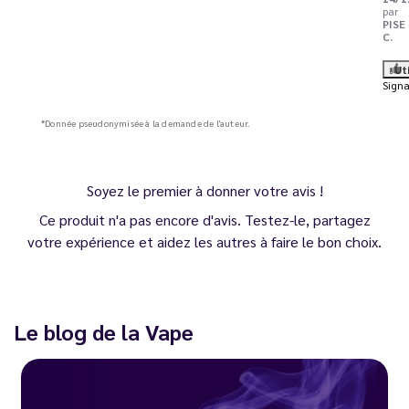
par
PISE
C.
Ut
Signa
*Donnée pseudonymisée à la demande de l'auteur.
Soyez le premier à donner votre avis !
Ce produit n'a pas encore d'avis. Testez-le, partagez
votre expérience et aidez les autres à faire le bon choix.
Le blog de la Vape