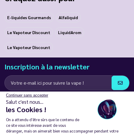
E-liquides Gourmands
Alfaliquid
Le Vapoteur Discount
LiquidArom
Le Vapoteur Discount
Inscription à la newsletter
Continuer sans accepter
J’accepte de recevoir des communications e-mail et SMS de la part de
Salut c'est nous...
LD Groupe
les Cookies !
Restez en contact
On a attendu d'être sûrs que le contenu de
ce site vous intéresse avant de vous
déranger, mais on aimerait bien vous accompagner pendant votre