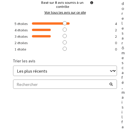
Basé sur
8
avis soumis à un
d
contrôle
o
Voir tous les avis sur ce site
r
e 
l
5
étoiles
4
e
4
étoiles
2
s 
3
étoiles
2
a
r
2
étoiles
0
ô
1
étoile
0
m
e
Trier les avis
s 
c
a
f
é
, 
m
a
i
s 
i
l 
f
a