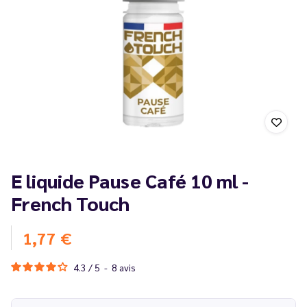
E liquide Pause Café 10 ml -
French Touch
1,77 €
4.3
/
5
-
8
avis