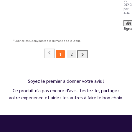
du
07/0
par
A.A.
Ut
Signa
*Donnée pseudonymisée à la demande de l'auteur.
1
2
Soyez le premier à donner votre avis !
Ce produit n'a pas encore d'avis. Testez-le, partagez
votre expérience et aidez les autres à faire le bon choix.