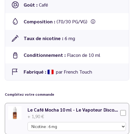
Goût :
Café
Composition :
(70/30 PG/VG)
Taux de nicotine :
6 mg
Conditionnement :
Flacon de 10 ml
Fabriqué :
par French Touch
E liquide
Pause Café
10 ml - French Touch
Complétez votre commande
Le Café Mocha 10 ml - Le Vapoteur Discount
+ 1,90 €