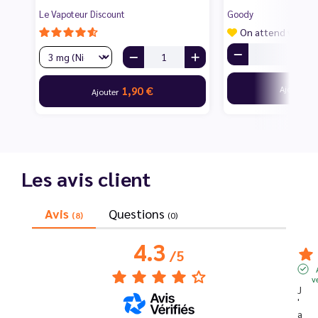
Le Vapoteur Discount
Goody
On attend vos av
7
Ajouter
1,90 €
Ajouter
Les avis client
Avis
Questions
(8)
(0)
4.3
/
5
v
J
'
a