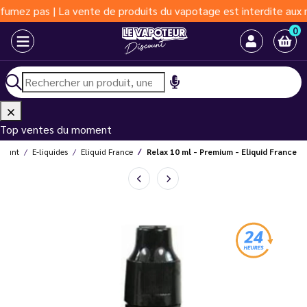
 | La vente de produits du vapotage est interdite aux moins de 1
0
Top ventes du moment
scount
E-liquides
Eliquid France
Relax 10 ml - Premium - Eliquid France