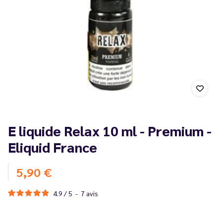
E liquide Relax 10 ml - Premium -
Eliquid France
5,90 €
4.9
/
5
-
7
avis