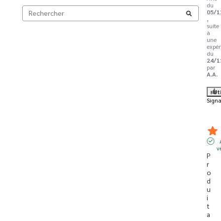
du
05/1
,
suite
à
une
expér
du
24/1
par
A.A.
Ut
Signa
v
P
r
o
d
u
i
t 
a