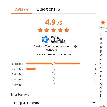
Avis
Questions
(7)
(0)
4.9
/
5
v
I
d
e
Basé sur
7
avis soumis à un
m 
contrôle
p
Voir tous les avis sur ce site
o
u
r 
5
étoiles
6
c
4
étoiles
1
e 
3
étoiles
0
p
r
2
étoiles
0
o
1
étoile
0
d
u
Trier les avis
i
t
Avis