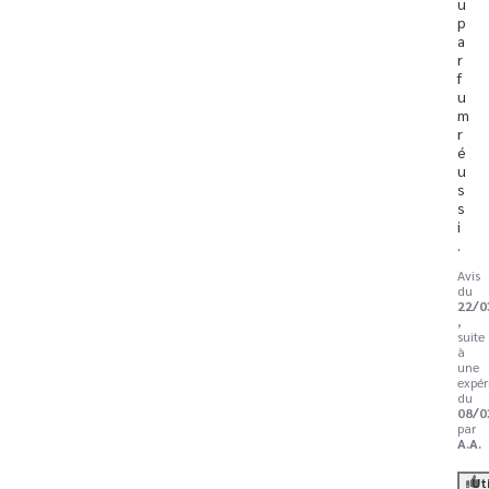
u 
p
a
r
f
u
m 
r
é
u
s
s
i
.
Avis
du
22/0
,
suite
à
une
expér
du
08/0
par
A.A.
Ut