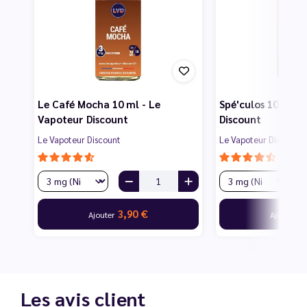
Le Café Mocha 10 ml - Le
Spé'culos 10 ml -
Vapoteur Discount
Discount
Le Vapoteur Discount
Le Vapoteur Discount
3,90 €
3
Ajouter
Ajouter
Les avis client