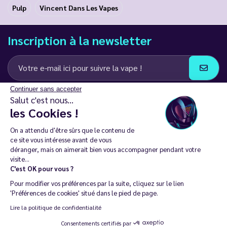
Pulp
Vincent Dans Les Vapes
Inscription à la newsletter
Continuer sans accepter
J’accepte de recevoir des communications e-mail et SMS de la part de
Salut c'est nous...
LD Groupe
les Cookies !
Restez en contact
On a attendu d'être sûrs que le contenu de
ce site vous intéresse avant de vous
déranger, mais on aimerait bien vous accompagner pendant votre
visite...
C'est OK pour vous ?
La vente de cigarette électronique est interdite chez les moins de
Pour modifier vos préférences par la suite, cliquez sur le lien
18 ans. 🔞
'Préférences de cookies' situé dans le pied de page.
Copyright © 2014 - 2026 Le Vapoteur Discount - Tous droits
Lire la politique de confidentialité
réservés.
Consentements certifiés par