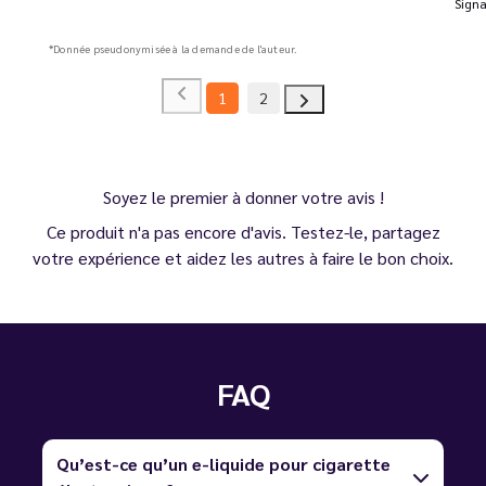
Signa
*Donnée pseudonymisée à la demande de l'auteur.
1
2
Soyez le premier à donner votre avis !
Ce produit n'a pas encore d'avis. Testez-le, partagez
votre expérience et aidez les autres à faire le bon choix.
FAQ
Qu’est-ce qu’un e-liquide pour cigarette