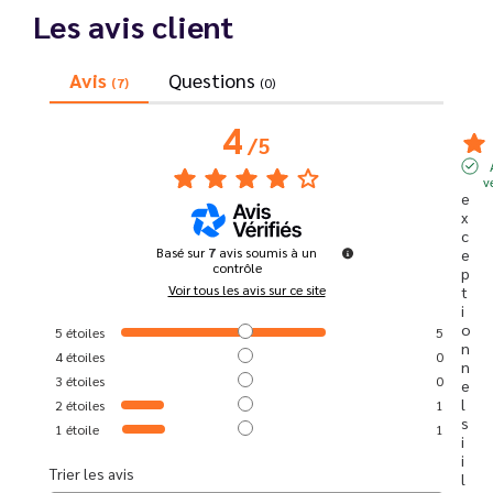
Les avis client
Avis
Questions
(7)
(0)
4
/
5
v
e
x
c
Basé sur
7
avis soumis à un
e
contrôle
p
Voir tous les avis sur ce site
t
i
o
5
étoiles
5
n
4
étoiles
0
n
3
étoiles
0
e
l 
2
étoiles
1
s
1
étoile
1
i 
i
Trier les avis
l 