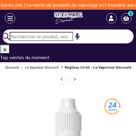
| La vente de produits du vapotage est interdite aux moins de 18
0
Top ventes du moment
eur Discount
Le Vapoteur Discount
Réglisse 10 ml - Le Vapoteur Discount