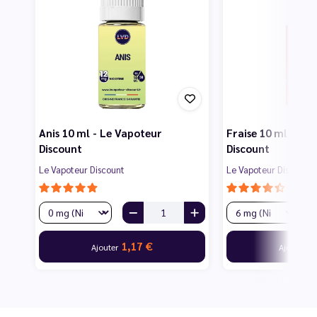
Anis 10 ml - Le Vapoteur
Fraise 10 ml - Le
Discount
Discount
Le Vapoteur Discount
Le Vapoteur Discount
1,17 €
3
Ajouter
Ajouter