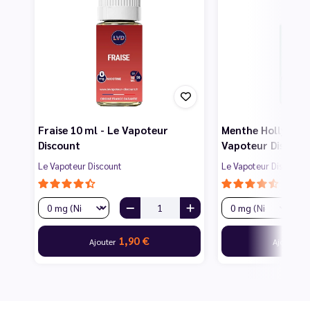
Fraise 10 ml - Le Vapoteur
Menthe Hollywood
Discount
Vapoteur Discoun
Le Vapoteur Discount
Le Vapoteur Discount
1,90 €
1
Ajouter
Ajouter