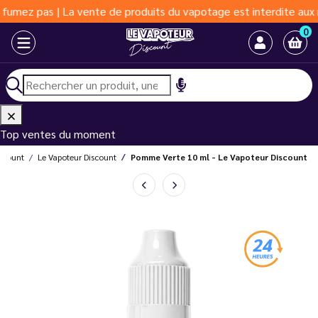
as | La vente de produits du vapotage est interdite aux moins de
0
Top ventes du moment
iscount
Le Vapoteur Discount
Pomme Verte 10 ml - Le Vapoteur Discount