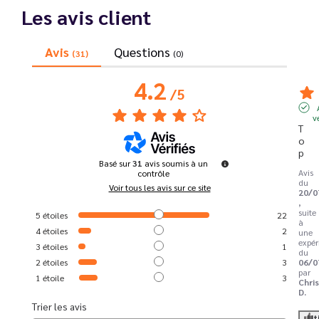
Les avis client
Avis
Questions
(31)
(0)
4.2
/
5
v
T
o
p
Basé sur
31
avis soumis à un
Avis
contrôle
du
Voir tous les avis sur ce site
20/0
,
suite
5
étoiles
22
à
4
étoiles
2
une
expér
3
étoiles
1
du
2
étoiles
3
06/0
par
1
étoile
3
Chri
D.
Trier les avis
Ut