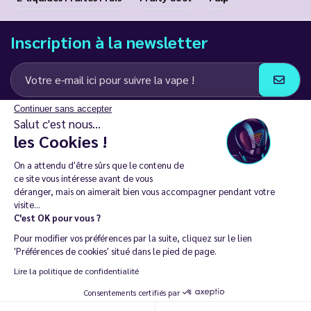
Inscription à la newsletter
Continuer sans accepter
J’accepte de recevoir des communications e-mail et SMS de la part de
Salut c'est nous...
LD Groupe
les Cookies !
Restez en contact
On a attendu d'être sûrs que le contenu de
ce site vous intéresse avant de vous
déranger, mais on aimerait bien vous accompagner pendant votre
visite...
C'est OK pour vous ?
La vente de cigarette électronique est interdite chez les moins de
Pour modifier vos préférences par la suite, cliquez sur le lien
18 ans. 🔞
'Préférences de cookies' situé dans le pied de page.
Copyright © 2014 - 2026 Le Vapoteur Discount - Tous droits
Lire la politique de confidentialité
réservés.
Consentements certifiés par
Vapoter aide à vivre sans tabac et sans dépendance à la nicotine. |