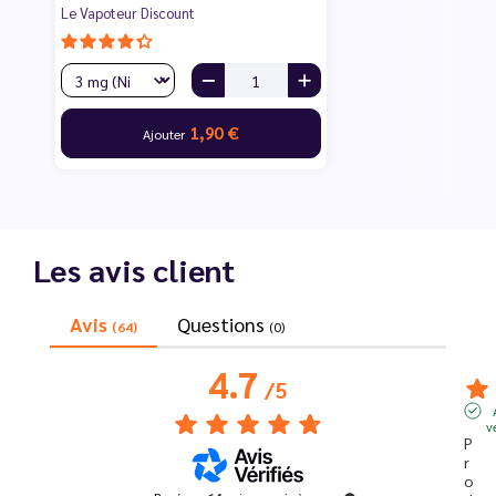
Le Vapoteur Discount
1,90 €
Ajouter
Les avis client
Avis
Questions
(64)
(0)
4.7
/
5
v
P
r
o