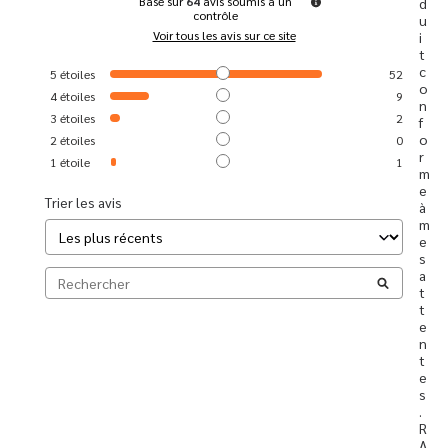
Basé sur
64
avis soumis à un
d
contrôle
u
Voir tous les avis sur ce site
i
t 
c
5
étoiles
52
o
4
étoiles
9
n
3
étoiles
2
f
o
2
étoiles
0
r
1
étoile
1
m
e 
Trier les avis
à 
m
e
s 
a
t
t
e
n
t
e
s
. 
R
A