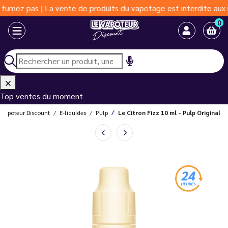
 | La vente de produits du vapotage est interdite aux moins de 1
0
Top ventes du moment
 Vapoteur Discount
E-liquides
Pulp
Le Citron Fizz 10 ml - Pulp Original