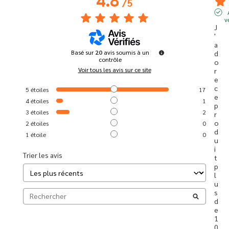
/
5
v
J
'
a
Basé sur
20
avis soumis à un
d
contrôle
o
Voir tous les avis sur ce site
r
e 
c
5
étoiles
17
e 
4
étoiles
1
p
3
étoiles
2
r
o
2
étoiles
0
d
1
étoile
0
u
i
Trier les avis
t 
p
l
u
s 
d
e 
1
0 