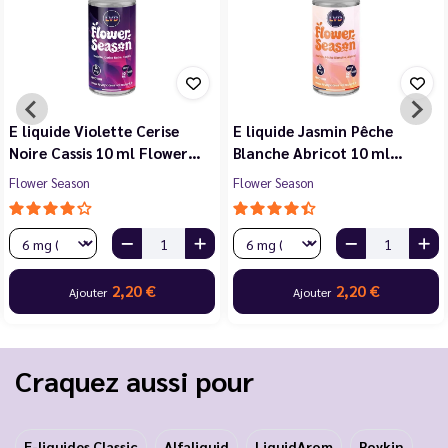
E liquide Violette Cerise
E liquide Jasmin Pêche
Noire Cassis 10 ml Flower…
Blanche Abricot 10 ml…
Flower Season
Flower Season
2,20 €
2,20 €
Ajouter
Ajouter
Craquez aussi pour
E-liquides Classic
Alfaliquid
LiquidArom
Roykin