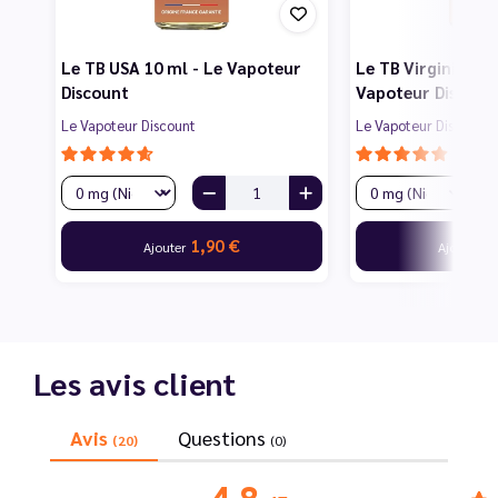
Le TB USA 10 ml - Le Vapoteur
Le TB Virginia 10 
Discount
Vapoteur Discoun
Le Vapoteur Discount
Le Vapoteur Discount
1,90 €
1
Ajouter
Ajouter
Les avis client
Avis
Questions
(20)
(0)
4.8