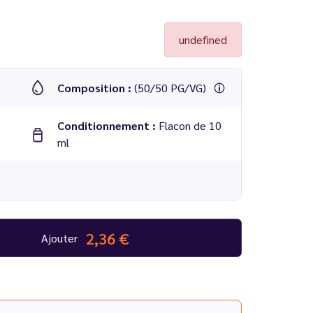
undefined
Composition :
(50/50 PG/VG)
Conditionnement :
Flacon de 10
ml
2,36 €
Ajouter
ité graphique. Les étiquettes changent, mais les
ent total des stocks, il est possible que vous
.