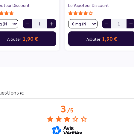
poteur Discount
Le Vapoteur Discount
1,90 €
1,90 €
Ajouter
Ajouter
uestions
(0)
3
/
5