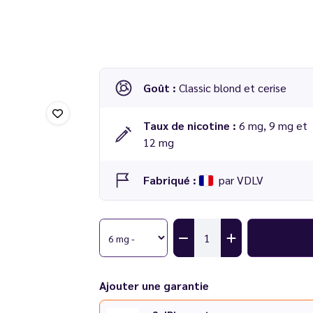
Goût :
Classic blond et cerise
Taux de nicotine :
6 mg, 9 mg et
12 mg
Fabriqué :
par VDLV
E-liquide Classic Cerise 10 ml - Cirkus
Attention
: Cirkus dévoile sa nouvelle ident
recettes restent les mêmes ! Avant écoulem
receviez le produit avec l'ancienne étiquette
Ajouter une garantie