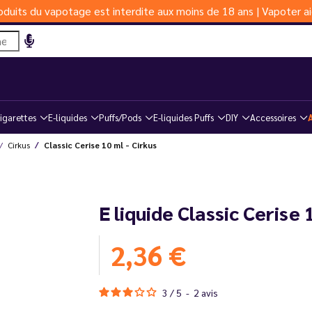
duits du vapotage est interdite aux moins de 18 ans | Vapoter ai
igarettes
E-liquides
Puffs/Pods
E-liquides Puffs
DIY
Accessoires
Cirkus
Classic Cerise 10 ml - Cirkus
E liquide Classic Cerise 
2,36 €
3
/
5
-
2
avis