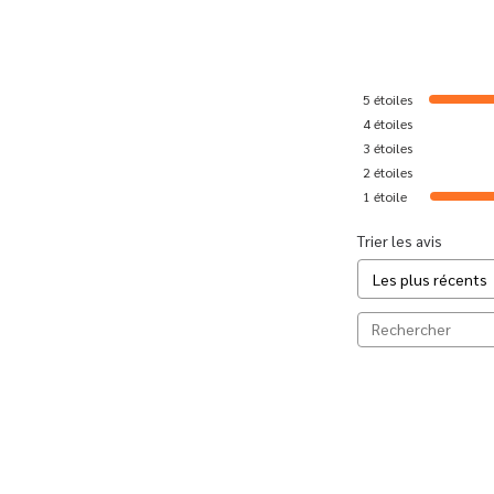
5
étoiles
4
étoiles
3
étoiles
2
étoiles
1
étoile
Trier les avis