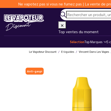
Ne vapotez pas si vous ne fumez pas | La vente de pro
Top ventes du moment
Sélection
Top Marques
E-c
Le Vapoteur Discount
E-liquides
Vincent Dans Les Vapes
Anti-gaspi