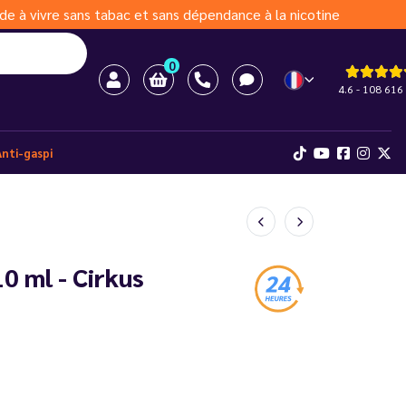
de à vivre sans tabac et sans dépendance à la nicotine
0
4.6 - 108 616 
Anti-gaspi
10 ml - Cirkus