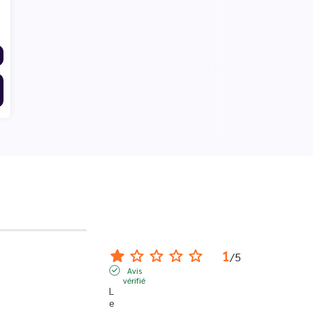
1
/
5
Avis
vérifié
L
e 