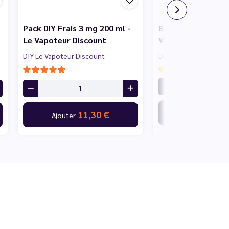
Pack DIY Frais 3 mg 200 ml -
Base 1 L 80/20 PG
Le Vapoteur Discount
Vapoteur Discoun
DIY Le Vapoteur Discount
DIY Le Vapoteur Disc
On attend vos avis
9,
Ajouter
11,30 €
Ajouter