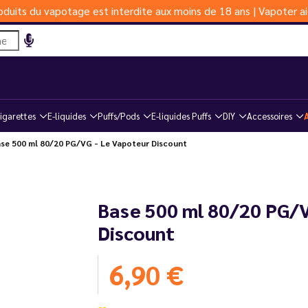
duits du vapotage est interdite aux moins de 18 ans | Vapoter ai
igarettes
E-liquides
Puffs/Pods
E-liquides Puffs
DIY
Accessoires
se 500 ml 80/20 PG/VG - Le Vapoteur Discount
Base 500 ml 80/20 PG/V
Discount
6,90 €