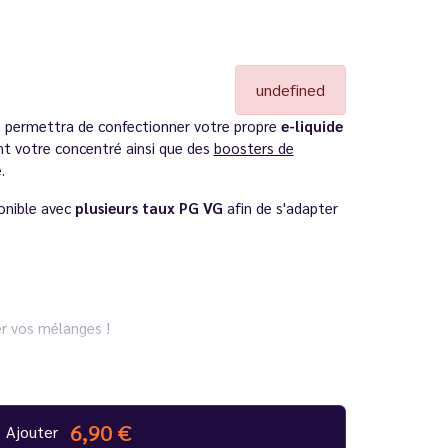
undefined
 permettra de confectionner votre propre
e-liquide
t votre concentré ainsi que des
boosters de
.
onible avec
plusieurs taux
PG VG
afin de s'adapter
r vos mélanges !
t
6,90 €
Ajouter