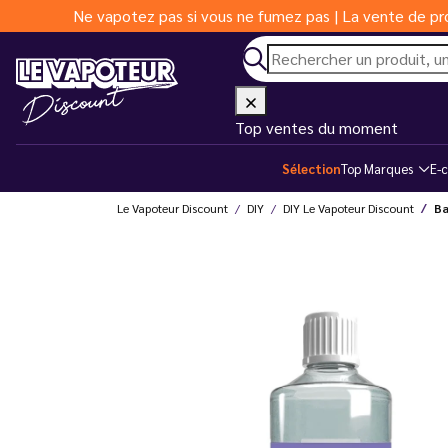
Ne vapotez pas si vous ne fumez pas | La vente de pro
Top ventes du moment
Sélection
Top Marques
E-c
Le Vapoteur Discount
DIY
DIY Le Vapoteur Discount
Ba