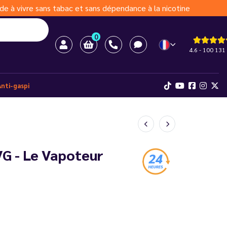
de à vivre sans tabac et sans dépendance à la nicotine
0
4.6 - 100 131 
Anti-gaspi
G - Le Vapoteur