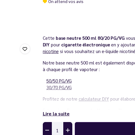
On attend vos avis
Cette
base neutre 500 ml 80/20 PG/VG
vous
DIY
pour
cigarette électronique
en y ajoutan
nicotine
si vous souhaitez un e-liquide nicotiné
Notre base neutre 500 ml est également disp
à chaque profil de vapoteur :
50/50 PG/VG
30/70 PG/VG
Profitez de notre
calculateur DIY
pour élabore
Fabriqué en
France
par
Le Vapoteur Discoun
Lire la suite