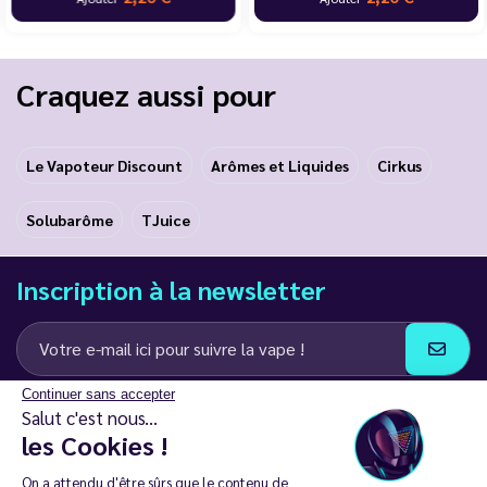
Craquez aussi pour
Le Vapoteur Discount
Arômes et Liquides
Cirkus
Solubarôme
TJuice
Inscription à la newsletter
Continuer sans accepter
J’accepte de recevoir des communications e-mail et SMS de la part de
Salut c'est nous...
LD Groupe
les Cookies !
Restez en contact
On a attendu d'être sûrs que le contenu de