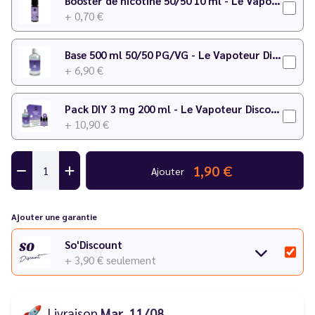
Booster de nicotine 50/50 10 ml - Le Vapoteur Discount
+ 0,70 €
Pour plus de détails sur le dosage, consultez notre
calculateur
DIY
.
Base 500 ml 50/50 PG/VG - Le Vapoteur Discount
+ 6,90 €
Pack DIY 3 mg 200 ml - Le Vapoteur Discount
+ 10,90 €
1,90 €
Ajouter
Ajouter une garantie
So'Discount
+ 3,90 €
seulement
🚀
Livraison
Mar. 11/08