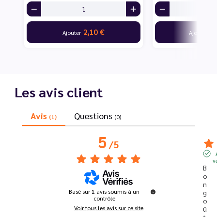
2,10 €
10
Ajouter
Ajouter
Les avis client
Avis
Questions
(1)
(0)
5
/
5
v
B
o
n 
Basé sur
1
avis soumis à un
g
contrôle
o
Voir tous les avis sur ce site
û
t 