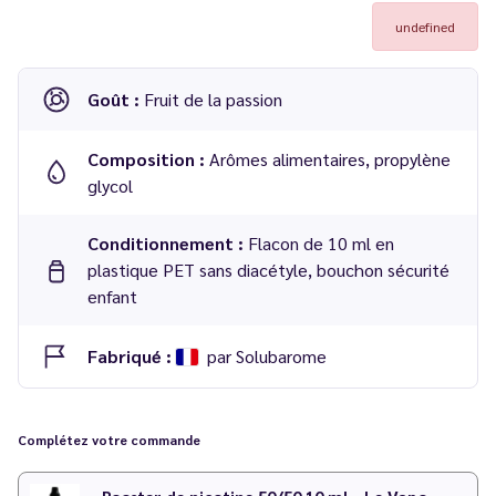
undefined
Goût :
Fruit de la passion
Composition :
Arômes alimentaires, propylène
glycol
Conditionnement :
Flacon de 10 ml en
plastique PET sans diacétyle, bouchon sécurité
enfant
Fabriqué :
par Solubarome
Concentré
Fruit de la Passion 10 ml
-
Solubarome
Complétez votre commande
Dosage conseillé
: 15 % dans une base 50/50 PG/VG
Temps de maturation
: Moins de 7 jours