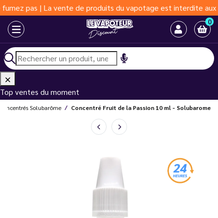
pas | La vente de produits du vapotage est interdite aux moins d
0
Top ventes du moment
Concentrés Solubarôme
Concentré Fruit de la Passion 10 ml - Solubarome