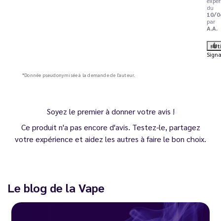
expér
du
10/0
par
A.A.
Ut
Signa
*Donnée pseudonymisée à la demande de l'auteur.
Soyez le premier à donner votre avis !
Ce produit n'a pas encore d'avis. Testez-le, partagez
votre expérience et aidez les autres à faire le bon choix.
Le blog de la Vape