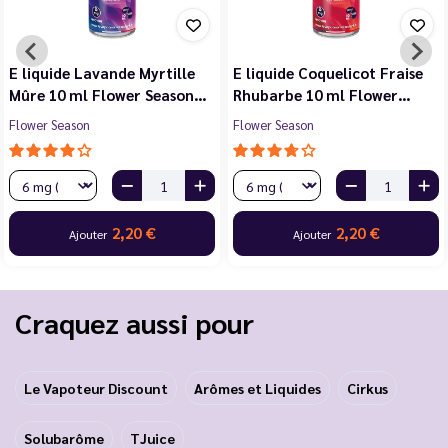
E liquide Violette Cerise
E liquide Jasmin Pêche
Noire Cassis 10 ml Flower…
Blanche Abricot 10 ml…
Flower Season
Flower Season
2,20 €
2,20 €
Ajouter
Ajouter
…
Craquez aussi pour
Le Vapoteur Discount
Arômes et Liquides
Cirkus
Solubarôme
TJuice