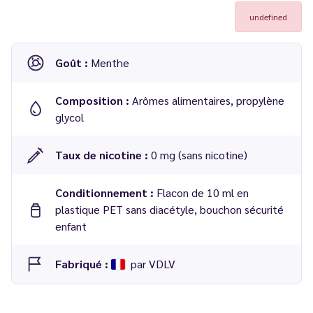
undefined
Goût :
Menthe
Composition :
Arômes alimentaires, propylène
glycol
Taux de nicotine :
0 mg (sans nicotine)
Conditionnement :
Flacon de 10 ml en
plastique PET sans diacétyle, bouchon sécurité
enfant
Fabriqué :
par VDLV
Dosage conseillé
: 20 % dans une base 50/50 PG/VG