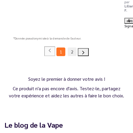
par
Lilia
F.
Ut
Signa
*Donnée pseudonymisée à la demande de l'auteur.
1
2
Soyez le premier à donner votre avis !
Ce produit n'a pas encore d'avis. Testez-le, partagez
votre expérience et aidez les autres à faire le bon choix.
Le blog de la Vape