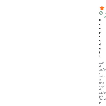
v
B
o
n 
p
r
o
d
u
i
t
Avis
du
23/0
,
suite
à
une
expér
du
11/0
par
Sabr
P.