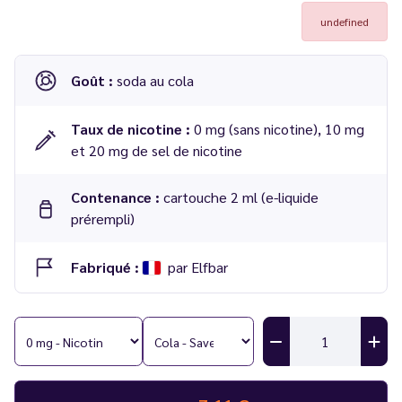
undefined
Goût :
soda au cola
Taux de nicotine :
0 mg (sans nicotine), 10 mg
et 20 mg de sel de nicotine
Contenance :
cartouche 2 ml (e-liquide
prérempli)
Fabriqué :
par Elfbar
Cartouches ELFA Pro
saveur Cola
2 ml - Elfbar
Compatible :
Batterie ELFA Pro - Elfbar
Nombre de bouffées :
600 par cartouches, soit 1 200 au
total