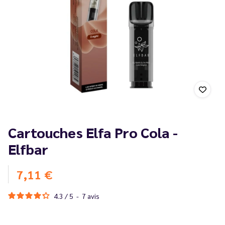
Cartouches Elfa Pro Cola -
Elfbar
7,11 €
4.3
/
5
-
7
avis