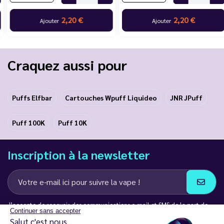
2,20 €
2,20 €
Ajouter
Ajouter
Craquez aussi pour
Puffs Elfbar
Cartouches Wpuff Liquideo
JNR JPuff
Puff 100K
Puff 10K
Inscription à la newsletter
J’accepte de recevoir des communications e-mail et SMS de la part de
Continuer sans accepter
LD Groupe
Salut c'est nous...