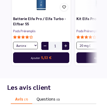
Batterie Elfa Pro / Elfa Turbo -
Kit Elfa Pro - Elf
Elfbar 55
Pods Préremplis
Pods Préremplis
5,53 €
6
Ajouter
Ajouter
Les avis client
Avis
Questions
(7)
(0)