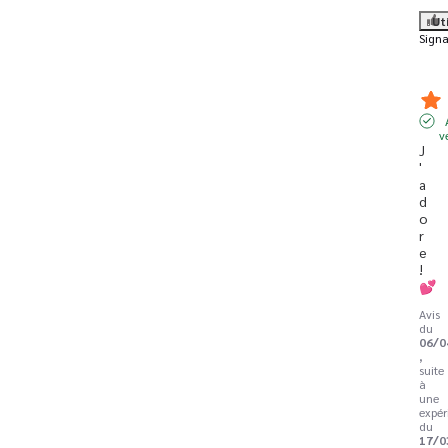
Ut
Signa
v
J
'
a
d
o
r
e 
! 
💕
Avis
du
06/0
,
suite
à
une
expér
du
17/0