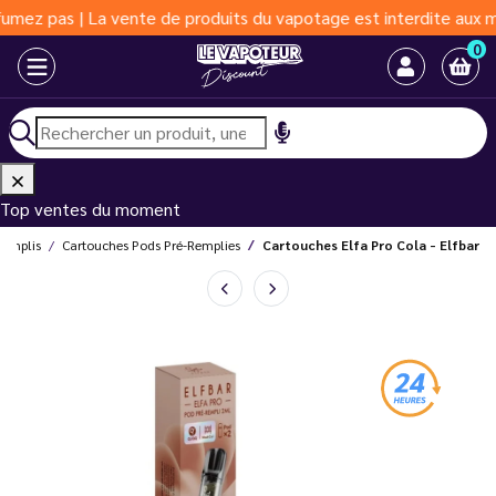
as | La vente de produits du vapotage est interdite aux moins de
0
Top ventes du moment
remplis
Cartouches Pods Pré-Remplies
Cartouches Elfa Pro Cola - Elfbar