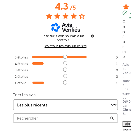
4.3
/
5
v
C
o
n
Basé sur
7
avis soumis à un
f
contrôle
o
Voir tous les avis sur ce site
r
m
e
5
étoiles
5
4
étoiles
1
Avis
du
3
étoiles
0
25/0
2
étoiles
0
,
suite
1
étoile
1
à
une
expér
Trier les avis
du
06/0
par
Chris
S.
Ut
Signa