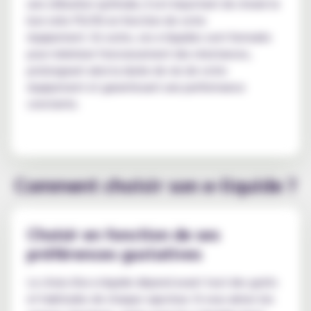
une utilisation optimale, il est important de choisir le
bon ratio PG/VG en fonction de votre
équipement. En outre, ces e-liquides sont formulés
pour minimiser l'encrassement des résistances,
prolongeant ainsi la durée de vie de votre
équipement et garantissant une performance
constante.
Comment choisir son e-liquide ?
Choisir en fonction de ses
préférences gustatives
Le choix d'un e-liquide dépend avant tout des goûts
et habitudes de chaque vapoteur. Si vous aimez les