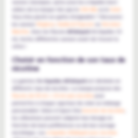
saveurs classiques, optez pour les e-liquides best-
sellers de la marque tels que le
USA-Mix
ou le
Gold
.
Vous êtes plutôt en quête d'originalité ? Découvrez
les saveurs
Réglisse
,
Vanilla & Popcorn
ou
Verveine-
Menthe
. Avec les flacons
Alfaliquid
d'e-liquides 10
ml, testez différentes saveurs avant de trouver la
vôtre !
Choisir en fonction de son taux de
nicotine
La gamme d'
e-liquides Alfaliquid
est déclinée en
différents taux de nicotine. La marque propose des
flacons de 50 ml + 10 ml sans nicotine
pour
permettre à chaque vapoteur de créer un mélange
personnalisé. Grâce à l'ajout d'un
booster de nicotine
,
les utilisateurs peuvent adapter leur dosage en
fonction de leurs préférences ou de leur sevrage
nicotinique. Les
e-liquides Alfaliquid avec nicotine