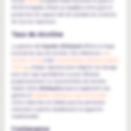
PG/VG
70/30
(e-liquide fluide favorisant le goût) à
50/50 (e-liquide offrant un équilibre entre goût et
production de vapeur) afin de satisfaire les attentes
de tous les vapoteurs.
Taux de nicotine
La gamme d'
e-liquides Alfaliquid
affiche un large
éventail de taux de nicotine. Des références
sans
nicotine à 0 mg
à des
concentrations élevées jusqu'à
19,6 mg
, chaque vapoteur peut adapter son dosage
pour une vape quotidienne ou pour diminuer
progressivement sa consommation de nicotine.
Depuis 2024,
Alfaliquid
propose également une
gamme d'
e-liquides enrichie en sels de nicotine
.
Cette collection est idéale pour les personnes
cherchant à quitter durablement la cigarette
traditionnelle.
Contenance