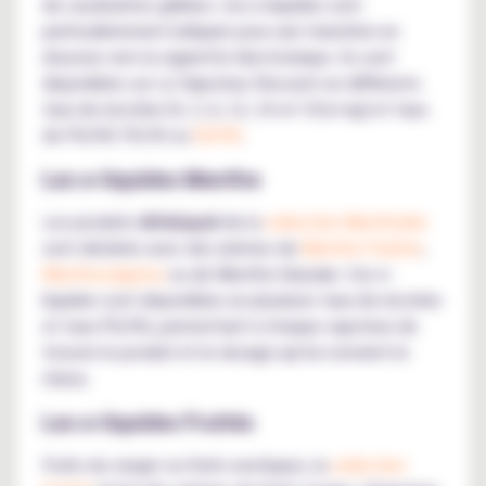
de cacahuètes grillées. Ces e-liquides sont
particulièrement indiqués pour une transition en
douceur vers la cigarette électronique. Ils sont
disponibles sur Le Vapoteur Discount en différents
taux de nicotine (0, 3, 6, 12, 16 et 19,6 mg) et taux
de PG/VG 70/30 ou
50/50
.
Les e-liquides Menthe
Les produits
Alfaliquid
de la
collection Mentholée
sont déclinés avec des arômes de
Menthe Fraîche
,
Menthocalyptus
ou de Menthe Glaciale. Ces e-
liquides sont disponibles en plusieurs taux de nicotine
et taux PG/VG, permettant à chaque vapoteur de
trouver le produit et le dosage qui lui convient le
mieux.
Les e-liquides Fruités
Fruits du verger ou fruits exotiques, la
collection