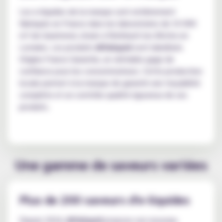
Les e-liquides de la marque sont entièrement
fabriqués en France dans les laboratoires de 10 000
m² de Gaïatrend, situés à Rohrbach les Bitche en
Lorraine. Les produits
Alfaliquid
sont labellisés
Origine France Garantie, un véritable gage de
confiance pour les consommateurs. Cette production
locale permet à la marque de garantir une traçabilité
complète et un contrôle qualité rigoureux de ses
produits.
Une gamme de saveurs variées
Plus de 200 saveurs d'e-liquides
Depuis 2024,
Alfaliquid
propose son nouveau