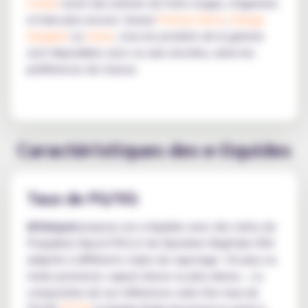
Fruités
inclut des arômes de fruits rouges, d'agrumes
et bien plus encore. Saveur
Pomme Verte
,
Orange
Sanguine
ou
Cassis
, tous les produits de la gamme
sont disponibles avec ou sans nicotine, selon les
préférences de chacun.
Caractéristiques des e-liquides
Taux de PG/VG
Alfaliquid
propose ses e-liquides avec des ratios de
Propylène Glycol (PG) et de Glycérine Végétale (VG)
adaptés à différents styles de vapotage : hit plus ou
moins prononcé, vapeur douce ou plus dense... La
composition de ses références varie d'un taux de