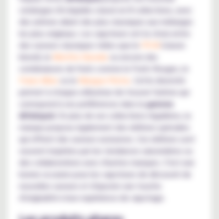
catalogue d'e-liquides classé en 8 collections, avec
des arômes allant des plus classiques aux mélanges
les plus originaux. Les vapoteurs ont le choix entre
des saveurs classiques telles que le
FR-M
(classic
blond), le
Menthe Glaciale
ou encore des
combinaisons de fruits comme le Fruits Rouges, le
Fraise Mûre
ou le
Mangue-Pêche
. Cette diversité
permet à chaque utilisateur de trouver l'arôme qui
correspond à ses préférences dans la
gamme
Alfaliquid
. En plus de ses collections régulières, la
marque propose également des éditions spéciales
qui offrent des saveurs exclusives. Ces éditions sont
souvent inspirées par les tendances saisonnières ou
des collaborations avec d'autres marques. C'est une
bonne occasion pour les vapoteurs de découvrir de
nouvelles saveurs et d'ajouter une touche
d'originalité à leur expérience de vapotage.
Les produits phares