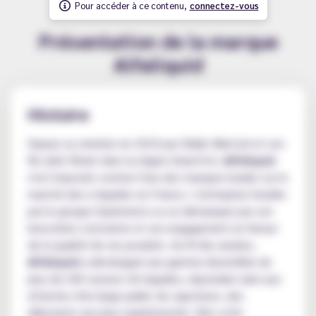
Pour accéder à ce contenu,
connectez-vous
Présentation de la marque
Alfaliquid
Histoire
Depuis sa création en 2010 par Didier Martzel et son
fils aîné Olivier dans la région Grand Est,
Alfaliquid
s'est imposée comme l'une des marques leader sur le
marché des e-liquides en France. L'entreprise fondée
par le groupe Gaïatrend a su se démarquer par son
innovation constante et son engagement en faveur
de la qualité de ses produits. Au fil des années,
Alfaliquid
a développé une gamme diversifiée de
plus de 200 saveurs d'e-liquides, répondant ainsi aux
attentes d'un large public de vapoteurs, des
débutants aux plus expérimentés. Elle a
été