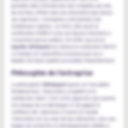
pionnière dans l'introduction des e-liquides aux sels
de nicotine, offrant ainsi une alternative plus douce
aux vapoteurs. L'entreprise a été primée à de
nombreuses reprises : en 2012, elle reçoit la
certification ISO8317 pour ses flacons résistants à
l’ouverture par les enfants. En 2018, tous les
e-
liquides Alfaliquid
ont obtenu la conformité HACCP.
La marque est aujourd'hui reconnue pour ses e-
liquides de haute qualité accessibles financièrement.
Philosophie de l'entreprise
La philosophie d'
Alfaliquid
repose sur trois piliers
fondamentaux : l'innovation, la qualité et la
satisfaction client. C'est cette approche qui a permis
à la marque de se démarquer et de gagner la
confiance des vapoteurs à travers le monde.
L'innovation est au cœur de leur démarche, avec une
équipe de recherche et développement dédiée à