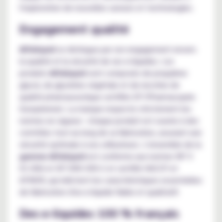
l'exploration de nouvelles saveurs et technologies.
Engagement qualité
Alfaliquid
se distingue par son engagement envers
la qualité et la sécurité de ses e-liquides. Les
produits
Alfaliquid
sont composés de propylène
glycol, de glycérine végétale et de nicotine de
qualité pharmaceutique certifiés EP (Pharmacopée
Européenne). La marque respecte strictement les
normes en vigueur : chaque produit est soumis à des
contrôles tout au long de sa fabrication, assurant une
sécurité optimale à ses utilisateurs. L'ensemble de la
gamme Alfaliquid
est conforme aux normes NF V
01-006 et XP D90-300-2 et certifié HACCP et
AFNOR, qui édictent les caractéristiques essentielles
de fabrication d'un e-liquide fiable et qualitatif.
Des e-liquides 100 % français