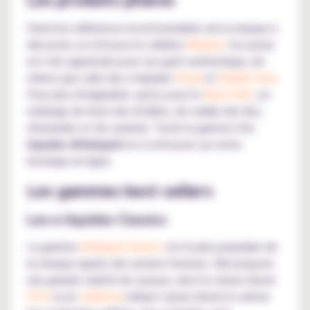
Parmi les références incontournables de la marque à
découvrir, on retrouve le célèbre
Malawia
. Sa saveur
est très appréciée pour son goût authentique, de
même que celle des e-liquides
Royal
et
Bubble Gum
.
Pour plus d'originalité, optez pour le
Black Raft
, un
mélange de rhum des Antilles, de vanille des îles,
d'amandes et de caramel. Toute la gamme d’
e-
liquides Alfaliquid
est à retrouver sur notre
boutique en ligne.
Les gammes best-sellers
Les e-liquides Classics
La gamme
Alfaliquid Classics
est la plus populaire de
la marque auprès des anciens fumeurs. Elle propose
une grande variété de saveurs, dont le classic blond
FR-K
ou le
California
mêlant classic blond et arôme