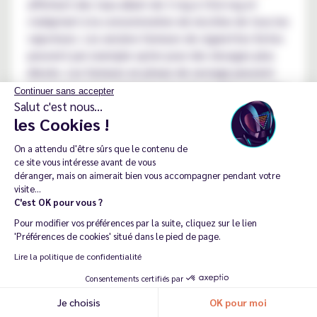
affichent des taux allant de 3 mg à 19,6 mg et
s'adaptant à la consommation de nicotine de tous les
vapoteurs. Les anciens fumeurs de cigarettes fortes
peuvent par exemple opter pour des dosages plus
élevés. Les fumeurs en phase de sevrage peuvent
progressivement réduire le taux de nicotine avec les
Continuer sans accepter
e-liquides
3 mg
,
6 mg
,
10 mg
,
11 mg
,
12 mg
et
16
Salut c'est nous...
les Cookies !
mg
.
Choisir en fonction de son
On a attendu d'être sûrs que le contenu de
ce site vous intéresse avant de vous
matériel de vapotage
déranger, mais on aimerait bien vous accompagner pendant votre
visite...
Le choix de son
e-liquide Alfaliquid
doit
C'est OK pour vous ?
impérativement tenir compte du matériel de
Pour modifier vos préférences par la suite, cliquez sur le lien
vapotage utilisé. Les e-liquides avec un ratio PG/VG
'Préférences de cookies' situé dans le pied de page.
de 70/30 sont parfaitement adaptés aux cigarettes
Lire la politique de confidentialité
électroniques à tirage serré. Au contraire, les e-
Consentements certifiés par
liquides avec un ratio PG/VG de 50/50 conviennent
Je choisis
OK pour moi
Recommander ma dernière commande
aux sub-ohms et aux box mods pour une production