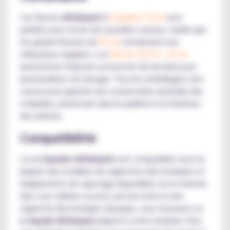
Les flacons
Alfaliquid
d'
e-liquides 10 ml
sont
parfaits pour tester de nouvelles saveurs, tandis que
les grands formats de
50 ml
conviennent aux
utilisateurs réguliers. Les
flacons 50 ml + 10 ml
permettent d'ajouter un booster de nicotine pour
personnaliser son dosage. Tous les emballages sont
conçus pour garantir une conservation optimale des
e-liquides, préservant ainsi la qualité et la fraîcheur
des arômes.
Compatibilité
Les
e-liquides Alfaliquid
sont compatibles avec la
plupart des modèles de cigarettes électroniques et
équipements de vapotage disponibles sur le marché.
Que vous utilisiez un pod, une box mod ou une
cigarette électronique classique, vous trouverez un
e-liquide Alfaliquid
adapté à votre matériel. Pour