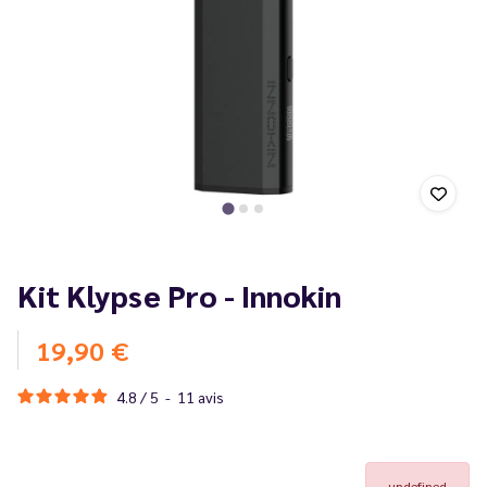
Kit Klypse Pro - Innokin
19,90 €
4.8
/
5
-
11
avis
undefined