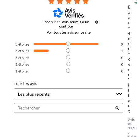
v
E
x
a
Basé sur
11
avis soumis à un
c
contrôle
t
Voir tous les avis sur ce site
e
m
e
5
étoiles
9
n
4
étoiles
2
t 
3
étoiles
0
c
e 
2
étoiles
0
q
1
étoile
0
u
'
Trier les avis
i
l 
f
a
u
t
Avis
du
21/0
,
suite