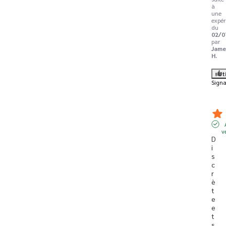
à
une
expér
du
02/0
par
Jame
H.
Ut
Signa
v
D
i
s
c
r
è
t
e 
e
t 
s