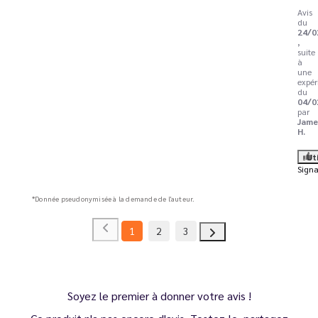
Avis
du
24/0
,
suite
à
une
expér
du
04/0
par
Jame
H.
Ut
Signa
*Donnée pseudonymisée à la demande de l'auteur.
1
2
3
Soyez le premier à donner votre avis !