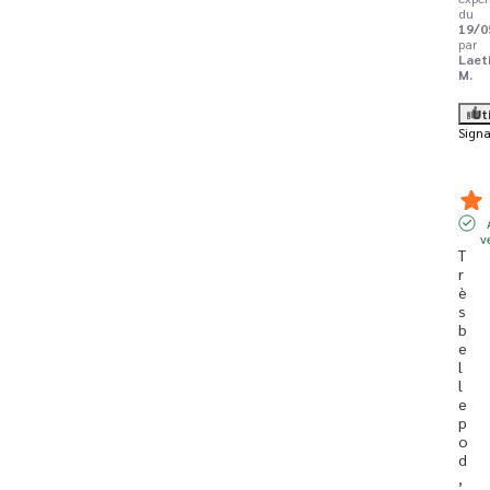
du
19/0
par
Laet
M.
Ut
Signa
v
T
r
è
s 
b
e
l
l
e 
p
o
d
,  