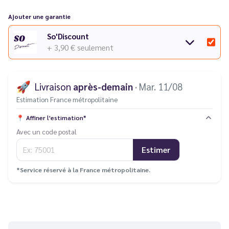
Découvrez toute la série
Klypse de Innokin
dans notre
Ajouter une garantie
catalogue.
So'Discount
+ 3,90 €
seulement
🚀
Livraison
après-demain
· Mar. 11/08
Estimation France métropolitaine
📍
Affiner l'estimation*
Avec un code postal
Estimer
*Service réservé à la France métropolitaine.