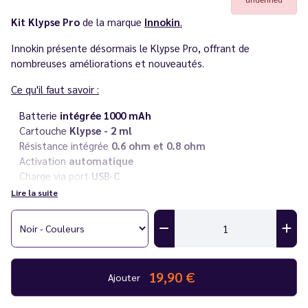
Kit Klypse Pro
de la marque
Innokin
.
Innokin présente désormais le Klypse Pro, offrant de
nombreuses améliorations et nouveautés.
Ce qu'il faut savoir :
Batterie
intégrée 1000 mAh
Cartouche
Klypse -
2 ml
Résistance intégrée
0.6 ohm et 0.8 ohm
Activation
automatique
Charge via port
USB-C
Lire la suite
Conseils
:
Le Vapoteur Discount vous suggère d'utiliser des
e-liquides
avec au moins de 50% de propylène glycol (PG) afin d'éviter
les fuites.
19,90 €
Ajouter
Vous rencontrez un souci avec votre cigarette électronique ?
Consultez notre
guide des différentes pannes
.