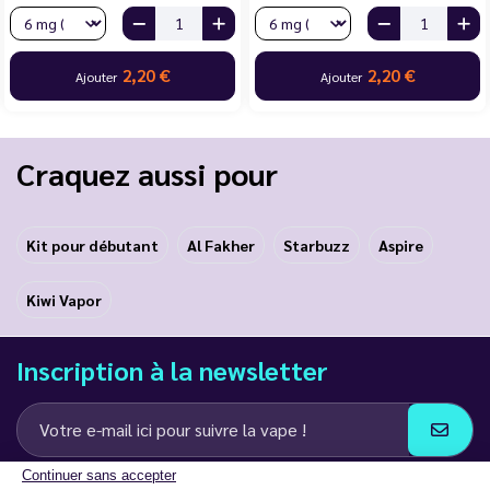
2,20 €
2,20 €
Ajouter
Ajouter
Craquez aussi pour
Kit pour débutant
Al Fakher
Starbuzz
Aspire
Kiwi Vapor
Inscription à la newsletter
Continuer sans accepter
J’accepte de recevoir des communications e-mail et SMS de la part de