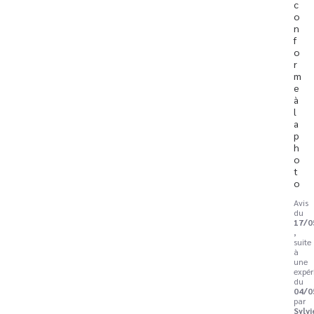
c
o
n
f
o
r
m
e 
à 
l
a 
p
h
o
t
o
Avis
du
17/0
,
suite
à
une
expér
du
04/0
par
Sylvi