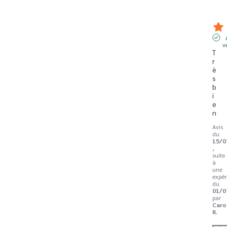
v
T
r
è
s 
b
i
e
n
Avis
du
15/0
,
suite
à
une
expér
du
01/0
par
Caro
R.