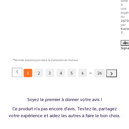
suite
à
une
expér
du
26/0
par
Kari
T.
Ut
Signa
*Donnée pseudonymisée à la demande de l'auteur.
1
2
3
4
5
6
26
Soyez le premier à donner votre avis !
Ce produit n'a pas encore d'avis. Testez-le, partagez
votre expérience et aidez les autres à faire le bon choix.