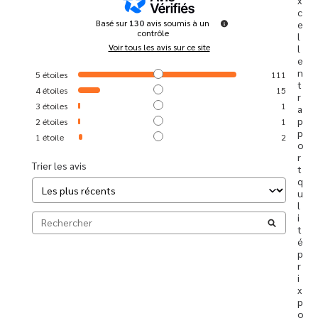
c
Basé sur
130
avis soumis à un
e
contrôle
l
Voir tous les avis sur ce site
l
e
n
5
étoiles
111
t 
4
étoiles
15
r
3
étoiles
1
a
p
2
étoiles
1
p
1
étoile
2
o
r
Trier les avis
t 
q
u
l
i
t
é 
p
r
i
x 
p
o