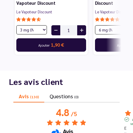
Vapoteur Discount
Discount
Le Vapoteur Discount
Le Vapoteur Discount
1,90 €
1
Ajouter
Ajouter
Les avis client
Avis
Questions
(130)
(0)
4.8
/
5
v
E
x