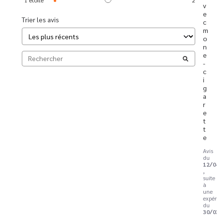
v
e
Trier les avis
c 
m
o
n 

e
-
c
i
g
a
r
e
t
t
e
Avis
du
12/0
,
suite
à
une
expér
du
30/0