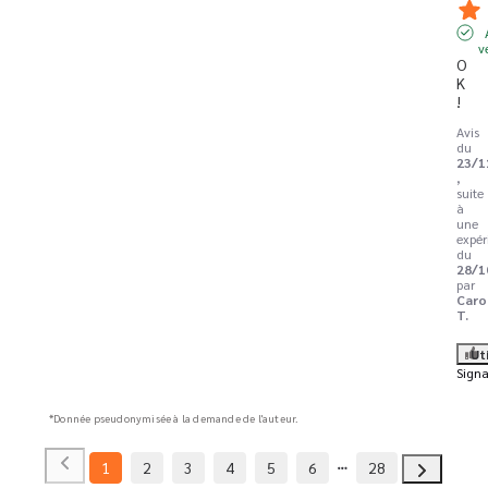
v
O
K 
!
Avis
du
23/1
,
suite
à
une
expér
du
28/1
par
Caro
T.
Ut
Signa
*Donnée pseudonymisée à la demande de l'auteur.
1
2
3
4
5
6
28