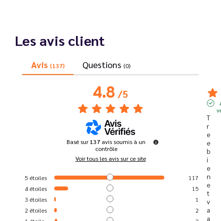
Les avis client
Avis
Questions
(137)
(0)
4.8
/
5
v
T
r
e
Basé sur
137
avis soumis à un
e 
contrôle
b
Voir tous les avis sur ce site
i
e
n 
5
étoiles
117
e
4
étoiles
15
t 
3
étoiles
1
v
a 
2
étoiles
2
a
1
étoile
2