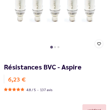
Résistances BVC - Aspire
6,23 €
4.8
/
5
-
137
avis
undefined