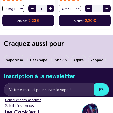
2,20 €
2,20 €
Ajouter
Ajouter
Craquez aussi pour
Vaporesso
Geek Vape
Innokin
Aspire
Voopoo
Inscription à la newsletter
Continuer sans accepter
J’accepte de recevoir des communications e-mail et SMS de la part de
Salut c'est nous...
LD Groupe
les Cookies !