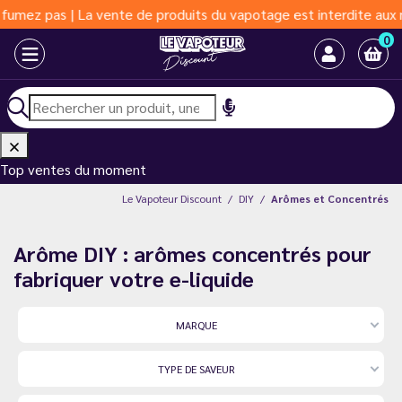
pas | La vente de produits du vapotage est interdite aux moins d
0
Top ventes du moment
Le Vapoteur Discount
DIY
Arômes et Concentrés
Arôme DIY : arômes concentrés pour
fabriquer votre e-liquide
MARQUE
TYPE DE SAVEUR