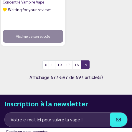
Concentré Vampire Vape
Waiting for your reviews
Victime de son succès
1
10
17
18
19
Affichage 577-597 de 597 article(s)
Inscription à la newsletter
Continuer sans accepter