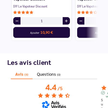
DIY Le Vapoteur Discount
DIY Le Vapoteur Disco
10,90 €
6
Ajouter
Ajouter
Les avis client
Avis
Questions
(5)
(0)
4.4
/
5
v
S
u
p