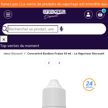
s | La vente de produits du vapotage est interdite aux moins de 
0
Top ventes du moment
 Vapoteur Discount
Concentré Bonbon Fraise 30 ml - Le Vapoteur Discount