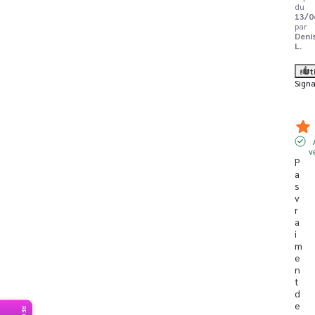
du
13/0
par
Deni
L.
Ut
Signa
v
P
a
s 
v
r
a
i
m
e
n
t 
d
e 