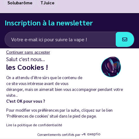
Solubarôme
TJuice
Inscription à la newsletter
Continuer sans accepter
J’accepte de recevoir des communications e-mail et SMS de la part de
Salut c'est nous...
LD Groupe
les Cookies !
Restez en contact
On a attendu d'être sûrs que le contenu de
ce site vous intéresse avant de vous
déranger, mais on aimerait bien vous accompagner pendant votre
visite...
C'est OK pour vous ?
La vente de cigarette électronique est interdite chez les moins de
Pour modifier vos préférences par la suite, cliquez sur le lien
18 ans. 🔞
'Préférences de cookies' situé dans le pied de page.
Copyright © 2014 - 2026 Le Vapoteur Discount - Tous droits
Lire la politique de confidentialité
réservés.
Consentements certifiés par