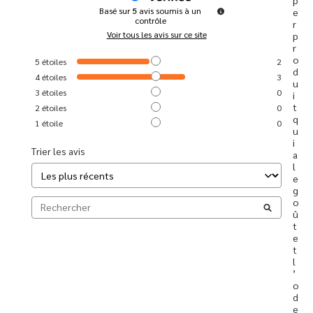
Basé sur
5
avis soumis à un
e
contrôle
r 
Voir tous les avis sur ce site
p
r
o
5
étoiles
2
d
4
étoiles
3
u
3
étoiles
0
i
t 
2
étoiles
0
q
1
étoile
0
u
i 
Trier les avis
a 
l
e 
g
o
û
t 
e
t 
l
’
o
d
e