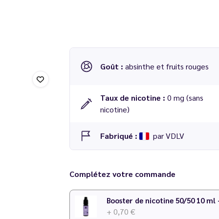
Goût :
absinthe et fruits rouges
Taux de nicotine :
0 mg (sans
nicotine)
Fabriqué :
par VDLV
Dosage conseillé
: 20 % dans une base 50/50
Complétez votre commande
Temps de maturation
: 2 semaines
N'hésitez pas à consulter notre
calculateur D
Booster de nicotine 50/50 10 ml
+ 0,70 €