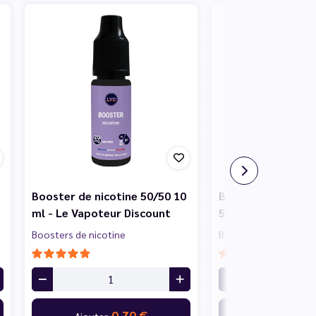
Booster de nicotine 50/50 10
Booster de nicotin
ml - Le Vapoteur Discount
50/50 10 ml - Le 
Boosters de nicotine
Boosters de nicotine
0,70 €
0,
Ajouter
Ajouter