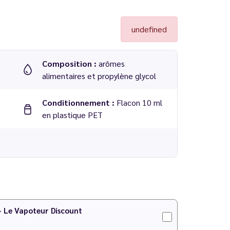
undefined
Composition :
arômes
alimentaires et propylène glycol
Conditionnement :
Flacon 10 ml
en plastique PET
 PG/VG
IY
pour faire votre préparation !
 - Le Vapoteur Discount