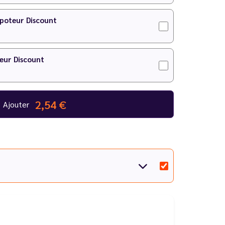
ité graphique. Les étiquettes changent, mais les
ent total des stocks, il est possible que vous
apoteur Discount
.
eur Discount
2,54 €
Ajouter