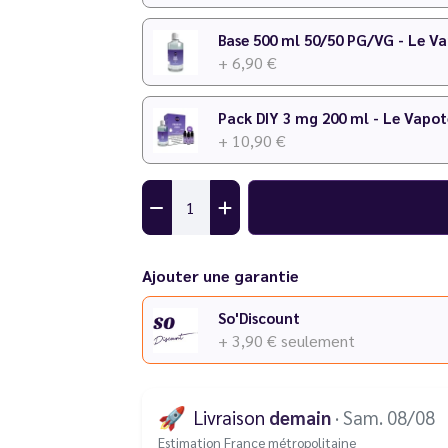
Attention
: Cirkus dévoile sa nouvelle ident
recettes restent les mêmes ! Avant écoulem
Base 500 ml 50/50 PG/VG - Le V
receviez le produit avec l'ancienne étiquette
+ 6,90 €
Pack DIY 3 mg 200 ml - Le Vapot
+ 10,90 €
Ajouter une garantie
So'Discount
+ 3,90 €
seulement
🚀
Livraison
demain
· Sam. 08/08
Estimation France métropolitaine