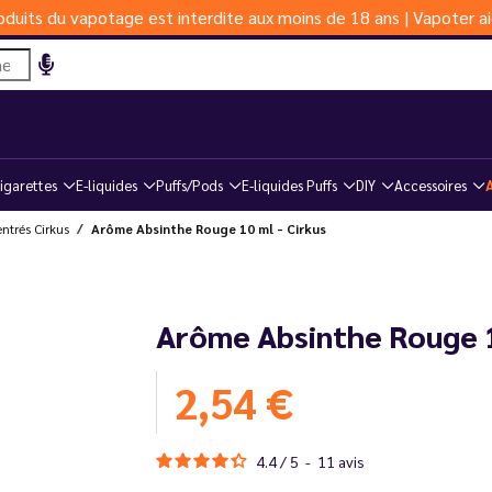
duits du vapotage est interdite aux moins de 18 ans | Vapoter ai
igarettes
E-liquides
Puffs/Pods
E-liquides Puffs
DIY
Accessoires
ntrés Cirkus
Arôme Absinthe Rouge 10 ml - Cirkus
Arôme Absinthe Rouge 1
2,54 €
4.4
/
5
-
11
avis