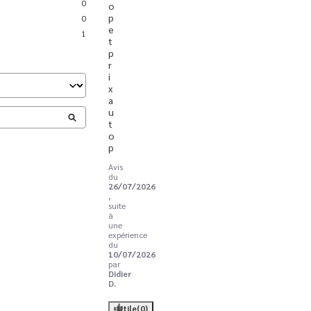
0
o
p 
0
e
1
t 
p
r
i
x 
a
u 
t
o
p
Avis
du
26/07/2026
,
suite
à
une
expérience
du
10/07/2026
par
Didier
D.
Utile
(0)