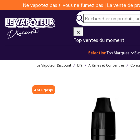
Ne vapotez pas si vous ne fumez pas | La vente de pro
Top ventes du moment
Sélection
Top Marques
E-c
Le Vapoteur Discount
DIY
Arômes et Concentrés
Conce
Anti-gaspi