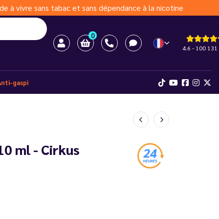
de à vivre sans tabac et sans dépendance à la nicotine
0
4.6 - 100 131 
Anti-gaspi
0 ml - Cirkus