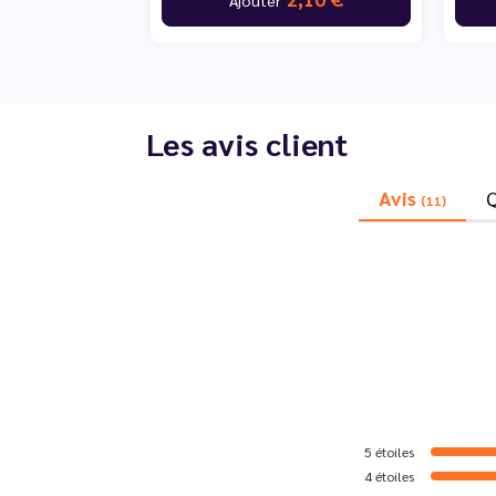
Les avis client
Avis
(11)
5
étoiles
4
étoiles