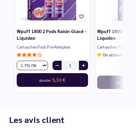
Wpuff 1800 2 Pods Raisin Glacé -
Wpuff 1800 1 Pod 
Liquideo
Liquideo
Cartouches Pods Pré-Remplies
Cartouches Pods Pré-
On attend vos av
5,10 €
Ajouter
Victime de s
Les avis client