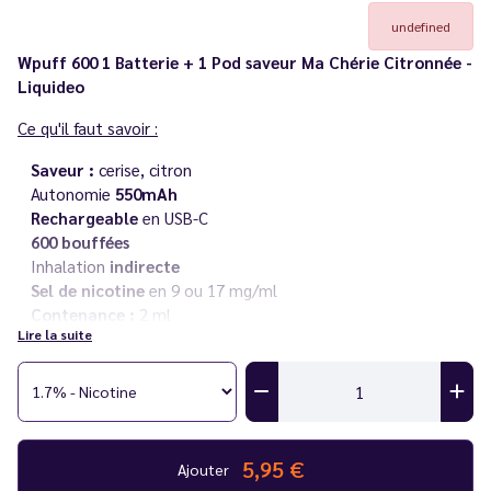
undefined
Wpuff 600 1 Batterie + 1 Pod saveur Ma Chérie Citronnée -
Liquideo
Ce qu'il faut savoir :
Saveur :
cerise, citron
Autonomie
550mAh
Rechargeable
en USB-C
600 bouffées
Inhalation
indirecte
Sel de nicotine
en 9 ou 17 mg/ml
Contenance :
2 ml
Lire la suite
Vous rencontrez un souci avec votre cigarette électronique ?
Consultez notre
guide des différentes pannes
.
Fabriqué en
France
par
Liquideo
5,95 €
Ajouter