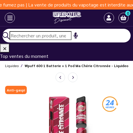
z pas | La vente de produits du vapotage est interdite aux moins
0
Top ventes du moment
ffs Liquideo
Wpuff 600 1 Batterie + 1 Pod Ma Chérie Citronnée - Liquideo
Anti-gaspi