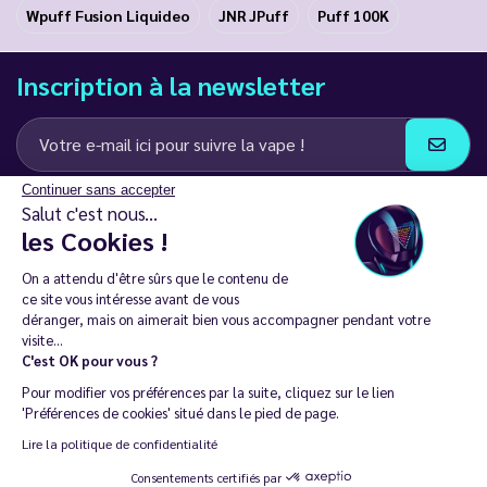
Wpuff Fusion Liquideo
JNR JPuff
Puff 100K
Inscription à la newsletter
Continuer sans accepter
J’accepte de recevoir des communications e-mail et SMS de la part de
Salut c'est nous...
LD Groupe
les Cookies !
Restez en contact
On a attendu d'être sûrs que le contenu de
ce site vous intéresse avant de vous
déranger, mais on aimerait bien vous accompagner pendant votre
visite...
C'est OK pour vous ?
La vente de cigarette électronique est interdite chez les moins de
Pour modifier vos préférences par la suite, cliquez sur le lien
18 ans. 🔞
'Préférences de cookies' situé dans le pied de page.
Copyright © 2014 - 2026 Le Vapoteur Discount - Tous droits
Lire la politique de confidentialité
réservés.
Consentements certifiés par