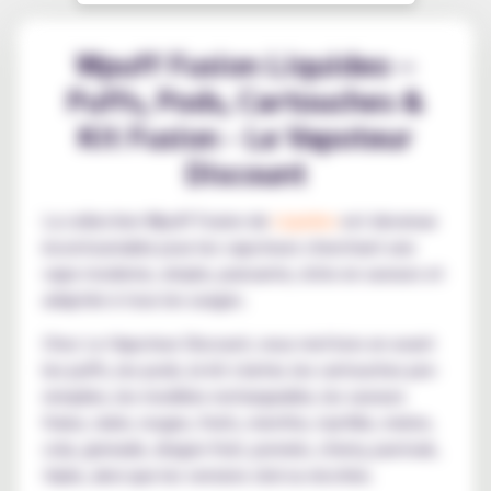
Wpuff Fusion Liquideo –
Puffs, Pods, Cartouches &
Kit Fusion - Le Vapoteur
Discount
La collection Wpuff Fusion de
Liquideo
est devenue
incontournable pour les vapoteurs cherchant une
vape moderne, simple, puissante, riche en saveurs et
adaptée à tous les usages.
Chez Le Vapoteur Discount, nous mettons en avant
les puffs, les pods, le kit starter, les cartouches pre-
remplies, les modèles rechargeable, les saveurs
fraise, raisin, rouges, fruits, menthe, myrtille, melon,
cola, grenade, dragon fruit, pomelo, cherry, pastouk,
triple, ainsi que les versions cbd ou nicotine.