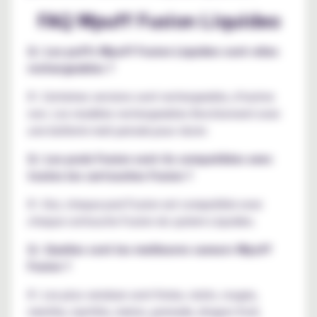
FAQ Wpuff Fusion Liquideo
Q : Les puffs Wpuff Fusion Liquideo sont-elles
rechargeables ?
R : Certaines versions sont rechargeable, d’autres
non. Les modèles rechargeables fonctionnent avec
une batterie mah pensée pour durer.
Q : Les pods Fusion sont-ils compatibles avec
toutes les cartouches Fusion ?
R : Oui, chaque pod Fusion est compatible avec
chaque cartouche Fusion du system Liquideo.
Q : Quelles sont les meilleures saveurs Wpuff
Fusion ?
R : Les plus vendues sont fraise, raisin, rouges,
menthe, myrtille, melon, grenade, dragon fruit,