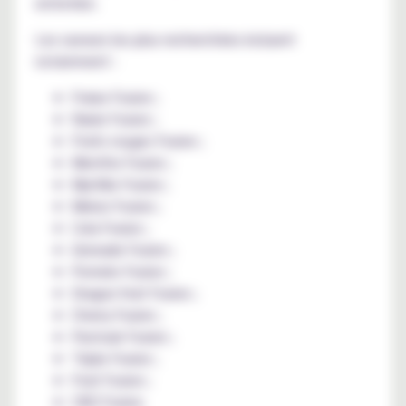
entretien.
Les saveurs les plus recherchées incluent
notamment :
Fraise Fusion ;
Raisin Fusion ;
Fruits rouges Fusion ;
Menthe Fusion ;
Myrtille Fusion ;
Melon Fusion ;
Cola Fusion ;
Grenade Fusion ;
Pomelo Fusion ;
Dragon fruit Fusion ;
Cherry Fusion ;
Pastouk Fusion ;
Triple Fusion ;
Fruit Fusion ;
CBD Fusion.