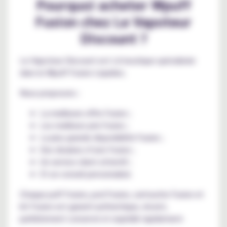
Pourquoi acheter Wpuff
Fusion chez Le Vapoteur
Discount ?
Le Vapoteur Discount est LA boutique spécialisée
dans le Wpuff Fusion Liquideo.
Nous proposons :
La meilleure offre Fusion ;
Les meilleurs prix Fusion ;
La plus grande disponibilité Fusion ;
Des dizaines d’avis Fusion ;
Un service client attentif ;
Et un conseil personnalisé.
Chaque puff Fusion, pod Fusion, cartouche Fusion et
kit Fusion est garanti authentique, récent,
parfaitement conservé et expédié rapidement.