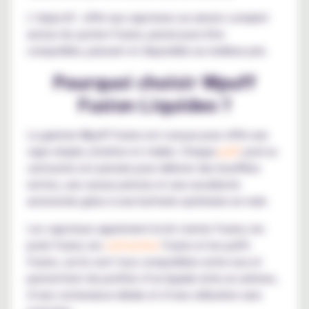
L’objectif : offrir aux vapoteurs un univers complet
autour du system Fusion, pensé pour être
compatible, puissant et disponible au meilleur prix.
Pourquoi choisir Wpuff
Fusion Liquideo ?
La gamme Wpuff Fusion est conçue pour offrir une
vape simple, intuitive et stable. Chaque
puff
, pod ou
cartouche est pensée pour délivrer des bouffées
nettes, une saveur précise et une excellente
autonomie grâce à une batterie optimisée en mah.
Les vapoteurs apprécient le kit starter Fusion, les
pods Fusion, les
cartouches
Fusion et les puffs
Fusion, car ils sont tous compatibles entre eux et
permettent de profiter d’un liquide riche en arômes,
d’une contenance idéale et d’une utilisation sans