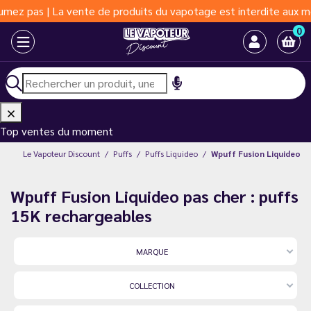
de produits du vapotage est interdite aux moins de 18 ans | Vapo
0
Top ventes du moment
Le Vapoteur Discount
Puffs
Puffs Liquideo
Wpuff Fusion Liquideo
Wpuff Fusion Liquideo pas cher : puffs
15K rechargeables
MARQUE
COLLECTION