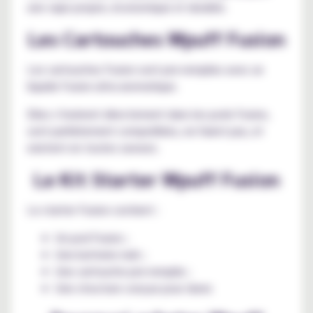
une vape propre, économique et durable.
Les Cartouches Wpuff Fusion
Les cartouches Fusion sont pre-remplies avec un
liquide Fusion ultra aromatique.
Elles s’insèrent directement dans les pods Fusion,
sont parfaitement compatibles, ne fuient pas, et
existent en toutes saveurs.
Le Kit Starter Wpuff Fusion
Le starter Fusion contient :
Un pod Fusion ;
Une batterie mah ;
Une cartouche pre-remplie ;
Une structure conçue pour durer.