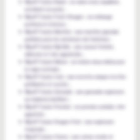
Wpuff Fusion Raisin : un raisin rond, équilibré,
excellent en pods ;
Wpuff Fusion Fruits Rouges : un mélange
profond et intense ;
Wpuff Fusion Menthe : une menthe glaciale
parfaite pour les amateurs de fraîcheur ;
Wpuff Fusion Myrtille : une saveur fruitée,
délicate et très appréciée ;
Wpuff Fusion Melon : un melon doux idéal pour
la vape estivale ;
Wpuff Fusion Cola : une recette unique à la fois
pétillante et sucrée ;
Wpuff Fusion Grenade : une grenade explosive
au réalisme bluffant ;
Wpuff Fusion Pomelo : un pomelo acidulé, très
apprécié ;
Wpuff Fusion Dragon Fruit : une explosion
tropicale ;
Wpuff Fusion Cherry : une cerise ronde et