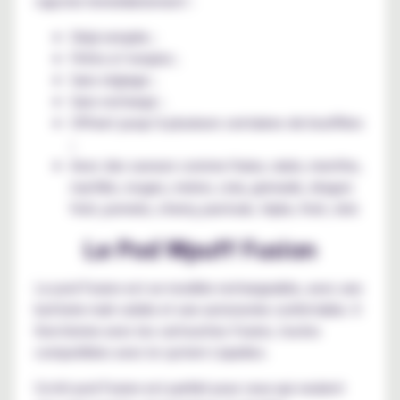
vapoter immédiatement :
Déjà remplie ;
Prête à l’emploi ;
Sans réglage ;
Sans recharge ;
Offrant jusqu’à plusieurs centaines de bouffées
;
Avec des saveurs comme fraise, raisin, menthe,
myrtille, rouges, melon, cola, grenade, dragon
fruit, pomelo, cherry, pastouk, triple, fruit, cbd.
Le Pod Wpuff Fusion
Le pod Fusion est un modèle rechargeable, avec une
batterie mah solide et une autonomie confortable. Il
fonctionne avec les cartouches Fusion, toutes
compatibles avec le system Liquideo.
Ce kit pod Fusion est parfait pour ceux qui veulent