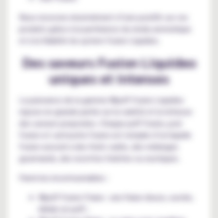
Nous recevons énormément d’avis positifs sur ces
produits grâce à la pertinence du rendu aromatique
et à la fiabilité du system Fusion Liquideo.
Des saveurs Fusion Liquideo
uniques et intenses
La puissance de la gamme Wpuff Fusion Liquideo
repose en grande partie sur la variété et la richesse
des saveurs proposées. Chaque puff Fusion, pod
Fusion et cartouche Fusion est remplie d’un liquide
Fusion associé à des fruits variés, des mélanges
gourmands, des recettes fraîches ou exotiques.
Parmi les incontournables :
Wpuff Fusion Fraise : une fraise douce, sucrée,
idéale en puff ;