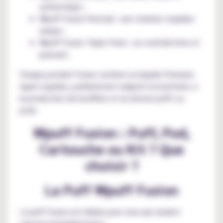
authentique ;
Wpuff Fusion Pastouk : une création Liquideo
unique ;
Wpuff Fusion Triple Fruits : un cocktail riche et
puissant.
Chaque produit Fusion contient un liquide Premium
signé Liquideo, parfaitement adapté à la batterie, à
la production de bouffées et au format puffs ou
pods.
Wpuff Fusion : Puff, Pod,
Cartouche ou Kit ? Que
choisir ?
La Puff Wpuff Fusion
La puff Fusion est idéale pour ceux qui veulent