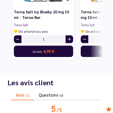
Torna Salt Icy Blueby 20 mg 10
Torna Salt Lemon
ml - Torna-Bar
mg 10 ml - Torna
Torna Salt
Torna Salt
On attend vos avis
On attend vos av
4,90 €
4
Ajouter
Ajouter
Les avis client
Avis
Questions
(1)
(0)
5
/
5