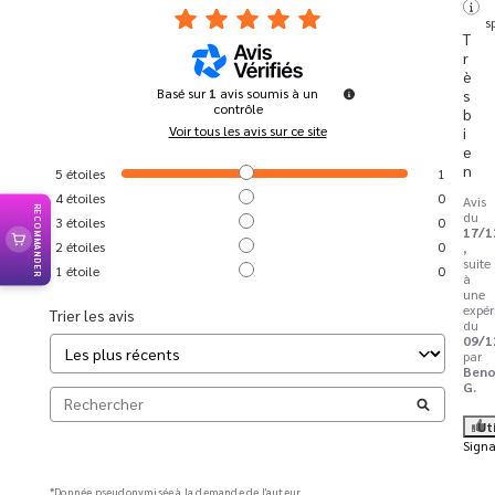
s
T
r
è
Basé sur
1
avis soumis à un
s 
contrôle
b
Voir tous les avis sur ce site
i
e
n
5
étoiles
1
4
étoiles
0
Avis
RECOMMANDER
du
3
étoiles
0
17/1
2
étoiles
0
,
suite
1
étoile
0
à
une
expér
Trier les avis
du
09/1
par
Beno
G.
Ut
Signa
*Donnée pseudonymisée à la demande de l'auteur.