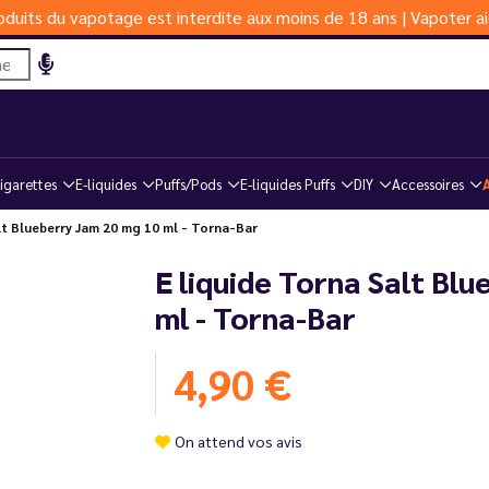
duits du vapotage est interdite aux moins de 18 ans | Vapoter ai
igarettes
E-liquides
Puffs/Pods
E-liquides Puffs
DIY
Accessoires
t Blueberry Jam 20 mg 10 ml - Torna-Bar
E liquide Torna Salt Bl
ml - Torna-Bar
4,90 €
On attend vos avis