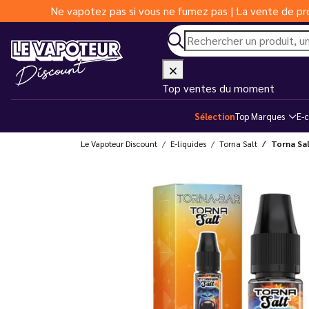
Ne vapotez pas si vous ne fumez pas | La vente de pro
Top ventes du moment
Sélection
Top Marques
E-c
Le Vapoteur Discount
E-liquides
Torna Salt
Torna Sal