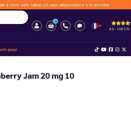
de à vivre sans tabac et sans dépendance à la nicotine
0
4.6 - 100 131 
Anti-gaspi
ueberry Jam 20 mg 10