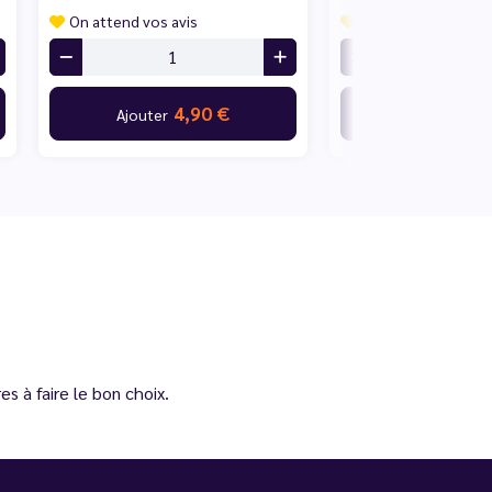
On attend vos avis
On attend vos avis
4,90 €
4,
Ajouter
Ajouter
s à faire le bon choix.