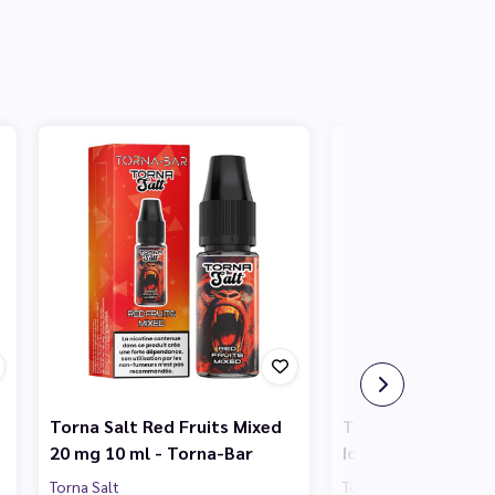
Torna Salt Red Fruits Mixed
Torna Salt Dragon
20 mg 10 ml - Torna-Bar
Iced 20 mg 10 ml 
Torna Salt
Torna Salt