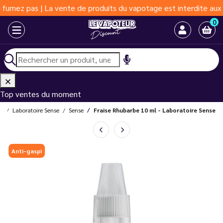
 pas | La vente de produits du vapotage est interdite aux moins 
0
Top ventes du moment
es
Laboratoire Sense
Sense
Fraise Rhubarbe 10 ml - Laboratoire Sense
Anti-gaspi