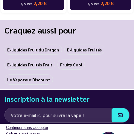
2,20 €
2,20 €
Ajouter
Ajouter
Craquez aussi pour
E-liquides Fruit du Dragon
E-liquides Fruités
E-liquides Fruités Frais
Fruity Cool
Le Vapoteur Discount
Inscription à la newsletter
Continuer sans accepter
J’accepte de recevoir des communications e-mail et SMS de la part de