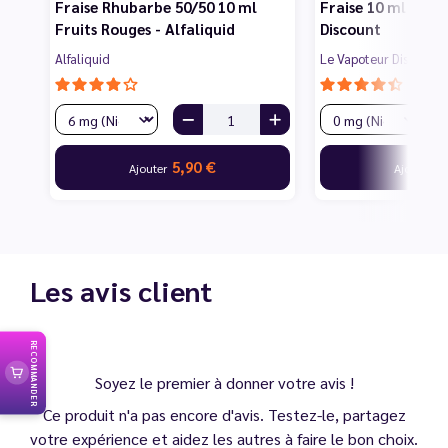
Fraise Rhubarbe 50/50 10 ml
Fraise 10 ml - Le
Fruits Rouges - Alfaliquid
Discount
Alfaliquid
Le Vapoteur Discount
5,90 €
1
Ajouter
Ajouter
Les avis client
RECOMMANDER
Soyez le premier à donner votre avis !
Ce produit n'a pas encore d'avis. Testez-le, partagez
votre expérience et aidez les autres à faire le bon choix.