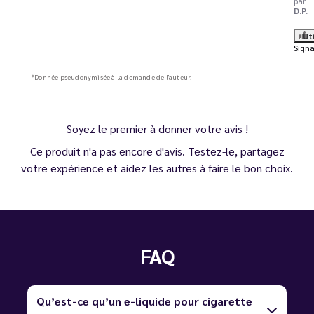
par
D.P.
Ut
Signa
*Donnée pseudonymisée à la demande de l'auteur.
Soyez le premier à donner votre avis !
Ce produit n'a pas encore d'avis. Testez-le, partagez
votre expérience et aidez les autres à faire le bon choix.
FAQ
Qu’est-ce qu’un e-liquide pour cigarette