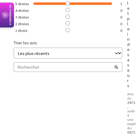
l 
5
étoiles
1
RECOMMANDER
e
4
étoiles
0
t 
3
étoiles
0
p
l
2
étoiles
0
e
1
étoile
0
i
n 
Trier les avis
d
e 
s
a
v
e
u
r
s
Avis
du
29/1
,
suite
à
une
expér
du
05/1