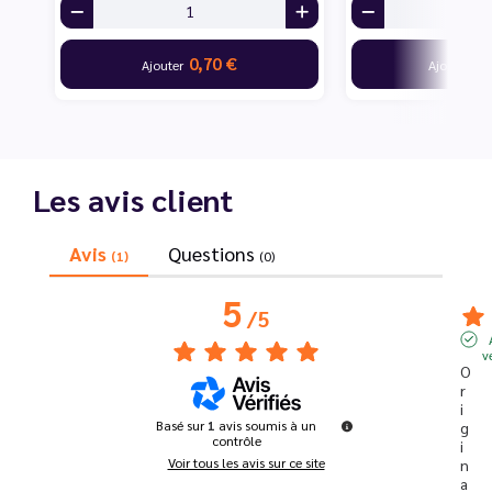
0,70 €
18
Ajouter
Ajouter
Les avis client
Avis
Questions
(1)
(0)
5
/
5
v
O
r
i
Basé sur
1
avis soumis à un
g
contrôle
i
Voir tous les avis sur ce site
n
a