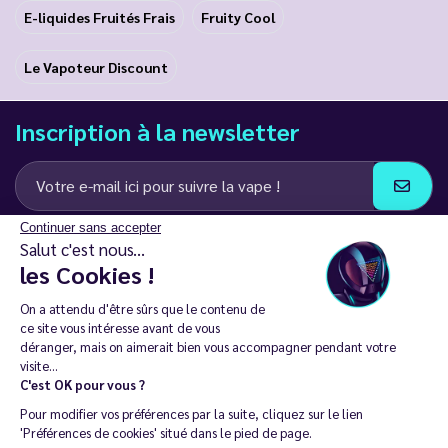
E-liquides Fruités Frais
Fruity Cool
Le Vapoteur Discount
Inscription à la newsletter
Continuer sans accepter
J’accepte de recevoir des communications e-mail et SMS de la part de
Salut c'est nous...
LD Groupe
les Cookies !
Restez en contact
On a attendu d'être sûrs que le contenu de
ce site vous intéresse avant de vous
déranger, mais on aimerait bien vous accompagner pendant votre
visite...
C'est OK pour vous ?
La vente de cigarette électronique est interdite chez les moins de
Pour modifier vos préférences par la suite, cliquez sur le lien
18 ans. 🔞
'Préférences de cookies' situé dans le pied de page.