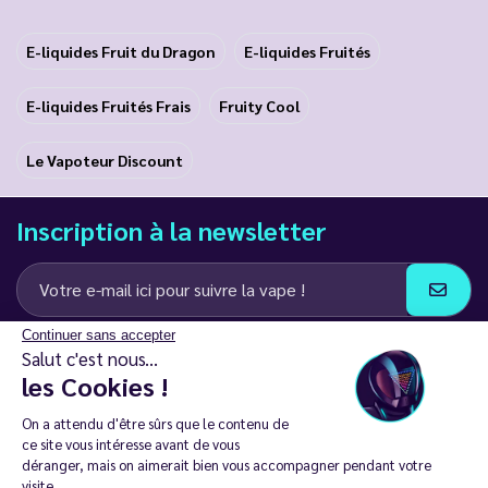
E-liquides Fruit du Dragon
E-liquides Fruités
E-liquides Fruités Frais
Fruity Cool
Le Vapoteur Discount
Inscription à la newsletter
Continuer sans accepter
J’accepte de recevoir des communications e-mail et SMS de la part de
Salut c'est nous...
LD Groupe
les Cookies !
Restez en contact
On a attendu d'être sûrs que le contenu de
ce site vous intéresse avant de vous
déranger, mais on aimerait bien vous accompagner pendant votre
visite...