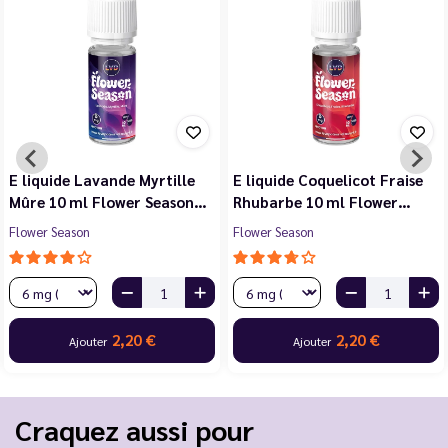
E liquide Violette Cerise
E liquide Jasmin Pêche
Noire Cassis 10 ml Flower…
Blanche Abricot 10 ml…
Flower Season
Flower Season
2,20 €
2,20 €
Ajouter
Ajouter
…
Craquez aussi pour