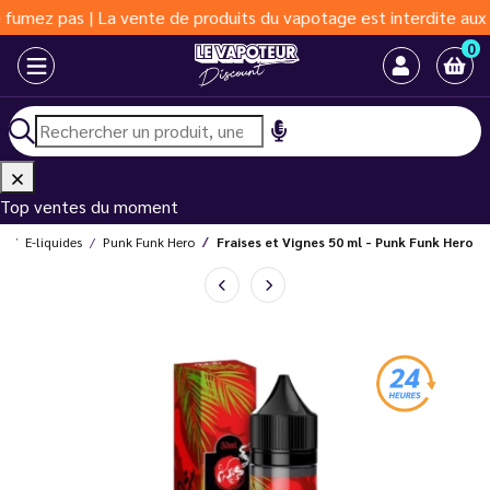
pas | La vente de produits du vapotage est interdite aux moins d
0
Top ventes du moment
t
E-liquides
Punk Funk Hero
Fraises et Vignes 50 ml - Punk Funk Hero