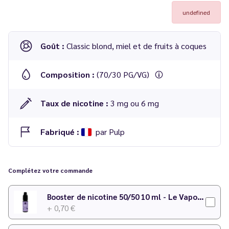
undefined
Goût :
Classic blond, miel et de fruits à coques
Composition :
(70/30 PG/VG)
Taux de nicotine :
3 mg ou 6 mg
Fabriqué :
par Pulp
E-liquide Blond au Miel Noir gamme Pulp Original 60 ml -
Pulp
Complétez votre commande
-
3 mg
: flacon de 75 ml rempli à hauteur de 50 ml
Booster de nicotine 50/50 10 ml - Le Vapoteur Discount
accompagné d'un booster de nicotine dosé à 18mg/ml
+ 0,70 €
-
6 mg
: flacon de 75 ml rempli à hauteur de 40 ml