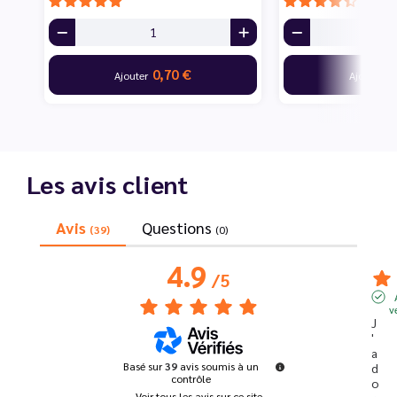
0,70 €
7
Ajouter
Ajouter
Les avis client
Avis
Questions
(39)
(0)
4.9
/
5
v
J
'
a
Basé sur
39
avis soumis à un
d
contrôle
o
Voir tous les avis sur ce site