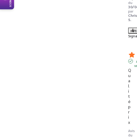
du
30/0
par
Chri
S.
Ut
Signa
v
Q
u
a
l
i
t
é 
p
r
i
x
Avis
du