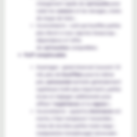
changement rapide de
cartouche
pour
varier les
saveurs
et les dosages, moins
de risque de fuite ;
Inconvénients : coût par bouffée parfois
plus élevé si vous vapotez beaucoup ;
dépendance à l’offre
de
cartouches
compatibles.
Puff remplissable
Avantages : grand réservoir (souvent 10
ml), plus de
bouffées
pour le même
prix,
autonomie
batterie généralement
supérieure (mAh plus important), parfois
écran et réglages additionnels pour
affiner l’
expérience
et la
vapeur ;
Inconvénients : quand la
résistance
est
morte, il faut remplacer l’ensemble ;
choix de nicotine parfois moins large ;
manipulation (remplissage) nécessaire.