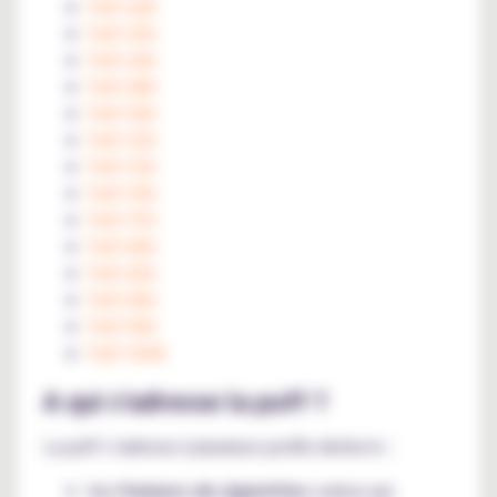
Puff 24K
Puff 25K
Puff 26K
Puff 28K
Puff 30K
Puff 32K
Puff 33K
Puff 35K
Puff 37K
Puff 40K
Puff 42K
Puff 45K
Puff 50K
Puff 100K
A qui s'adresse la puff ?
La puff s’adresse à plusieurs profils distincts :
Aux
fumeurs de cigarettes
curieux qui