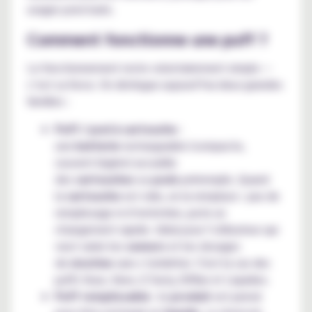
usages ponctuels.
Comment fonctionne une puff ?
Le fonctionnement reste volontairement simple —
c’est sa force. On distingue aujourd’hui deux grandes
familles :
Puff / pod à cartouche
:
une
batterie
rechargeable (compacte,
souvent légère) accueille
des
cartouches
ou
pods
préremplis. Quand
la
cartouche
est vide, on la remplace : pas de
remplissage ni d’entretien, juste un
changement rapide. Idéal pour l’utilisateur qui
veut varier les
saveurs
et les dosages
de
nicotine
sans s’embêter. C'est la cas des
puffs Vuse, Veev, E.Tasty, ElfBar et Liquideo.
Puff remplissable
: le
produit
est pensé