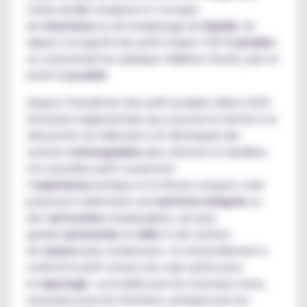
choisir de
kit
complexe ni s’occuper
de
résistance
ou de remplissage de
liquide
. Au
départ, la majorité des puffs étaient 100 %
jetable
:
on consommait les quelques millilitres fournis, puis on
jetait le
produit
.
Depuis l’interdiction des puffs jetables début 2025
(évolution règlementaire qui a poussé le marché à se
réinventer), les fabricants ont développé des
versions
rechargeables
plus robustes et durables.
Ces nouvelles puffs conservent
l’
expérience
pratique et le format compact, mais
proposent maintenant une
batterie intégrée
ou
des
cartouches
remplaçables, une plus
grande
autonomie
en
mAh
et des options
de
saveurs
plus nombreuses. Ce renouvellement a
conforté la puff comme une vraie option pour
le
vapotage
: accessible pour les nouveaux venus,
rassurante pour les hésitants, pratique pour les