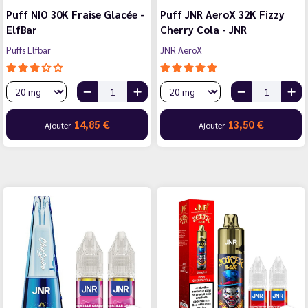
Puff NIO 30K Fraise Glacée -
Puff JNR AeroX 32K Fizzy
ElfBar
Cherry Cola - JNR
Puffs Elfbar
JNR AeroX
14,85 €
13,50 €
Ajouter
Ajouter