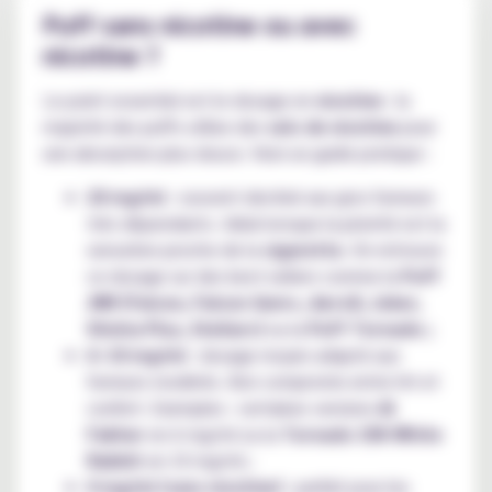
Puff sans nicotine ou avec
nicotine ?
Le point essentiel est le dosage en
nicotine
: la
majorité des puffs utilise des
sels de nicotine
pour
une absorption plus douce. Voici un guide pratique :
20 mg/ml
: souvent destiné aux gros fumeurs
très dépendants. Idéal lorsque la priorité est la
sensation proche de la
cigarette
. On retrouve
ce dosage sur des best-sellers comme la
Puff
JNR (Falcon, Falcon Gem+, AeroX, Joker,
Shisha Plus, Stellarc)
ou la
Puff Tornado ;
6–10 mg/ml
: dosage moyen adapté aux
fumeurs modérés. Bon compromis entre hit et
confort. Exemples : certaines versions
Al
Fakher
en 6 mg/ml ou la
Tornado 15K White
Rabbit
en 10 mg/ml ;
0 mg/ml (sans nicotine)
: parfait pour les