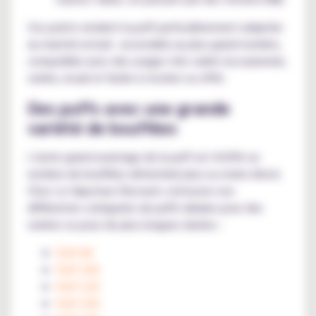
Ces points rendent la puff particulièrement adaptée
au marché actuel : accessible au plus grand nombre,
compatible avec des usages très variés (occasionnel,
soirée, essai) et facile à stocker ou offrir.
Des puffs avec une grande
variété de bouffées
L'autre grand avantage de la puff est d'offrir un
nombre de bouffées déterminé plus ou moins élevé.
Chez Le Vapoteur Discount, retrouvez nos
différentes catégories de puffs idéales pour des
soirées ou pour de plus longues durées :
Puff 6K
Puff 10K
Puff 12K
Puff 15K