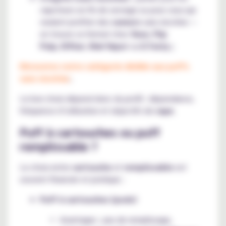
vapoteurs en fin de sevrage ou pour ceux qui
veulent profiter des
saveurs
sans nicotine —
on trouve ce format chez
Vuse
,
Flip
Pulp
,
Elfbar
,
Kiwi Vapor
ou
E.Tasty ;
Découvrez notre catégorie dédiée aux puffs
sans nicotine
.
Le bon choix dépend donc du profil : dépendance,
fréquence d’utilisation et objectifs de
vape
.
Puff à cartouches ou puff
remplissable ?
Le choix entre
cartouche
et
remplissable
est
souvent financier et pratique :
Puff à cartouches (pods)
Avantages : pas de remplissage,