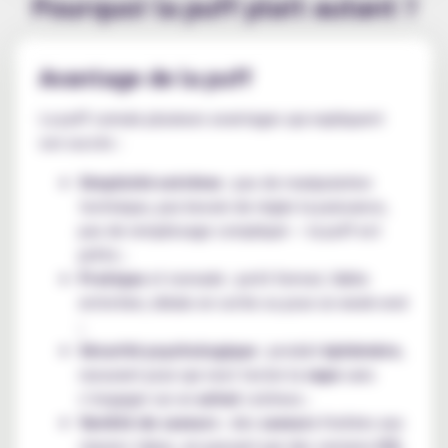
Pourquoi la puff plait autant ?
Avantage de la puff
La puff cumule plusieurs avantages qui expliquent
son succès :
Simplicité extrême
: pas de manipulation
technique, pas besoin de régler la puissance,
pas de remplissage compliqué — la puff est
prête ;
Pratique
et nomade : petit format, faible
entretien, idéale en sortie ou pour un week-end
;
Sécurité psychologique
: produit
éphémère
,
rassurant pour qui veut tester la
vape
sans
s’engager sur un
achat
coûteux ;
Variété de saveurs
: des
saveurs
fruitées aux
classics tabac, en passant par des versions
ICE.