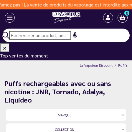
 produits du vapotage est interdite aux moins de 18 ans | Vapote
0
Top ventes du moment
Le Vapoteur Discount
Puffs
Puffs rechargeables avec ou sans
nicotine : JNR, Tornado, Adalya,
Liquideo
MARQUE
COLLECTION