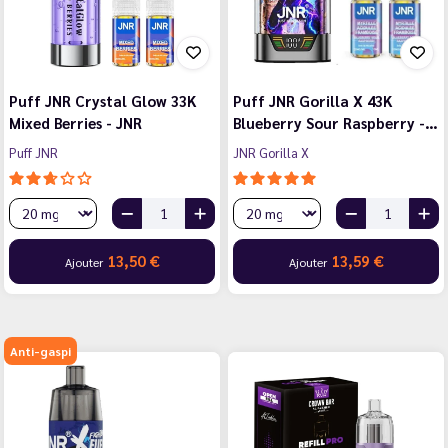
Puff JNR Crystal Glow 33K
Puff JNR Gorilla X 43K
Mixed Berries - JNR
Blueberry Sour Raspberry -…
Puff JNR
JNR Gorilla X
13,50 €
13,59 €
Ajouter
Ajouter
Anti-gaspi