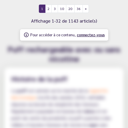
1
2
3
10
20
36
Affichage 1-32 de 1143 article(s)
Pour accéder à ce contenu,
connectez-vous
Puff rechargeable avec ou sans
nicotine
Histoire de la puff
La
puff
est arrivée sur le marché de la
cigarette
électronique
à la fin des années 2010, véritable
réponse au besoin de simplicité des fumeurs.
Rapidement populaire en bureau de
tabac
et en
point de vente de proximité, la puff a permis à des
milliers d’anciens fumeurs de tester la
vape
sans