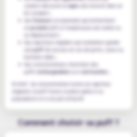
veulent découvrir la
vape
sans investir dans un
kit complet ;
Aux
fumeurs
occasionnels qui recherchent
un
produit
prêt à l’emploi pour une soirée ou
un déplacement ;
Aux vapoteurs réguliers qui souhaitent garder
une
puff
de secours en cas de perte, casse ou
batterie vidée ;
Aux consommateurs cherchant des
puffs
rechargeables
ou à
cartouches
;
En bref : du consommateur novice au vapoteur
exigeant, la puff trouve sa place grâce à sa
polyvalence et à son prix attractif.
Comment choisir sa puff ?