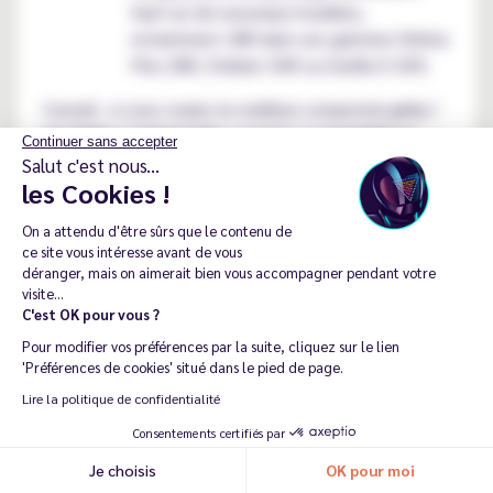
Sauf sur de nouveaux modèles,
notamment JNR dans ses gammes Shisha
Plus 28K, Stellarc 50K ou Gorilla X 43K.
Conseil : si vous voulez le meilleur compromis
prix /
produits / autonomie
, regardez la
quantité
de
Continuer sans accepter
liquide embarquée et la capacité en
mAh
de
Salut c'est nous...
les Cookies !
la
batterie
.
On a attendu d'être sûrs que le contenu de
ce site vous intéresse avant de vous
Puff JNR : la puff remplissable
déranger, mais on aimerait bien vous accompagner pendant votre
visite...
et rechargeable
C'est OK pour vous ?
Pour modifier vos préférences par la suite, cliquez sur le lien
'Préférences de cookies' situé dans le pied de page.
Les
puffs JNR
se sont fait connaître par leur
Lire la politique de confidentialité
simplicité. Conçues pour être
rechargeables
, elles
Consentements certifiés par
embarquent un réservoir généreux (souvent 10 ml) et
Je choisis
OK pour moi
Recommander ma dernière commande
des
batteries
robustes, offrant des milliers de