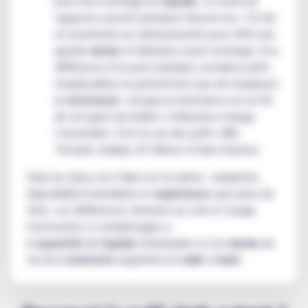
pour être rechargé en
liquide
. Le réservoir
supporte souvent plusieurs flacons (ex : 10 ml)
et la batterie est dimensionnée pour offrir une
grande
durée
d’utilisation avant recharge. À la
différence d’un pod standard, certaines puffs
remplissables ne permettent pas de remplacer
la
résistance
: lorsque la résistance est en fin
de vie (goût de brûlé), l’utilisateur change
l’ensemble. C'est le cas des puffs JNR,
Tornado, Adalya, Al Fakher et bien d'autres
Dans les deux cas l’idée est la même : simplicité,
disponibilité immédiate et
expérience
sans prise de
tête. Les différences tiennent au coût à l’usage
(cartouches vs remplissage), à
la
quantité
de
liquide
embarquée et à la
durée
de
vie de la
batterie
(exprimée en
mAh / mah
).