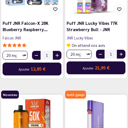
Puff JNR Falcon-X 28K
Puff JNR Lucky Vibes 77K
Blueberry Raspberry…
Strawberry Bull - JNR
Falcon JNR
JNR Lucky Vibes
On attend vos avis
21,95 €
Ajouter
12,85 €
Ajouter
Nouveau
Anti-gaspi