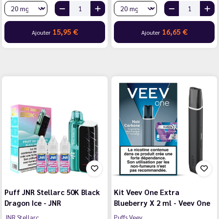
15,95 €
16,65 €
Ajouter
Ajouter
Puff JNR Stellarc 50K Black
Kit Veev One Extra
Dragon Ice - JNR
Blueberry X 2 ml - Veev One
JNR Stellarc
Puffs Veev