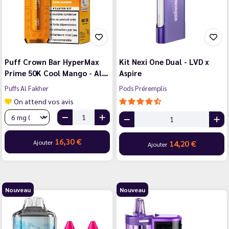
Puff Crown Bar HyperMax
Kit Nexi One Dual - LVD x
Prime 50K Cool Mango - Al…
Aspire
Puffs Al Fakher
Pods Préremplis
On attend vos avis
16,30 €
Ajouter
14,20 €
Ajouter
Nouveau
Nouveau