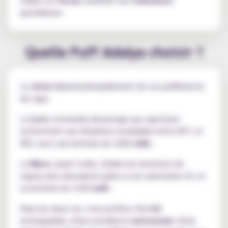
quotidienne.
Quelle Puff Adalya choisir ?
Le
choix
dépend principalement de vos préférences
de vape.
La
Levo
conviendra davantage aux vapoteurs
recherchant une inhalation modulable entre MTL et
RDL avec une batterie de 1000
mAh
.
La
Myvo
, quant à elle, séduira les amateurs de
vapeur plus abondante grâce à son orientation DL et
sa batterie de 1300
mAh
.
Dans les deux cas, vous profitez d'un
kit
rechargeable, d'une excellente
autonomie
, d'une