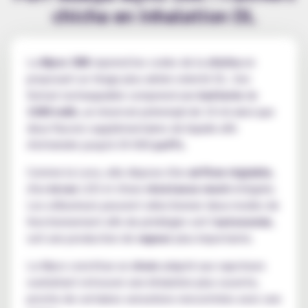
chicha en inhalation DL
La
Myvo 30K
reprend les codes de la
chicha
en
proposant un tirage plus aérien orienté DL. Son
format rechargeable comprend une
batterie
de
1300 mAh
, un réservoir prérempli de 10 ml ainsi que
deux flacons supplémentaires de liquide afin
d'atteindre jusqu'à 30 000
puffs
.
Comme la Levo, elle dispose d'un
airflow réglable
,
d'un
écran
LED et d'une
résistance mesh
intégrée.
Les utilisateurs peuvent sélectionner deux modes de
fonctionnement afin de privilégier soit l'
autonomie
,
soit une production de
vapeur
plus importante.
La Myvo constitue un
choix
adapté aux vapoteurs
souhaitant retrouver une inhalation plus ouverte,
proche de certaines sensations rencontrées avec une