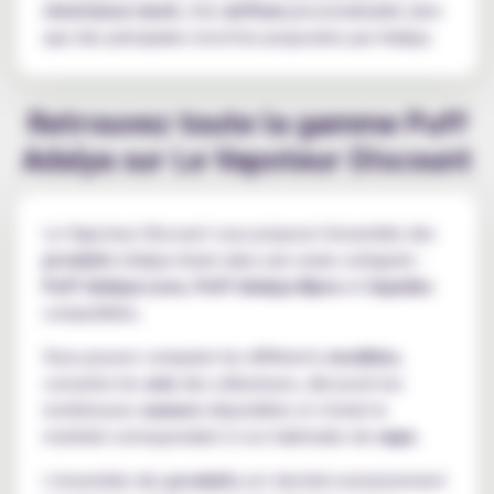
résistance mesh
, d'un
airflow
personnalisable ainsi
que des principales recettes proposées par Adalya.
Retrouvez toute la gamme Puff
Adalya sur Le Vapoteur Discount
Le Vapoteur Discount vous propose l'ensemble des
produits
Adalya réunis dans une seule catégorie :
Puff Adalya Levo
,
Puff Adalya Myvo
et
liquides
compatibles.
Vous pouvez comparer les différents
modèles
,
consulter les
avis
des utilisateurs, découvrir les
nombreuses
saveurs
disponibles et choisir le
matériel correspondant à vos habitudes de
vape
.
L'ensemble des
produits
est destiné exclusivement