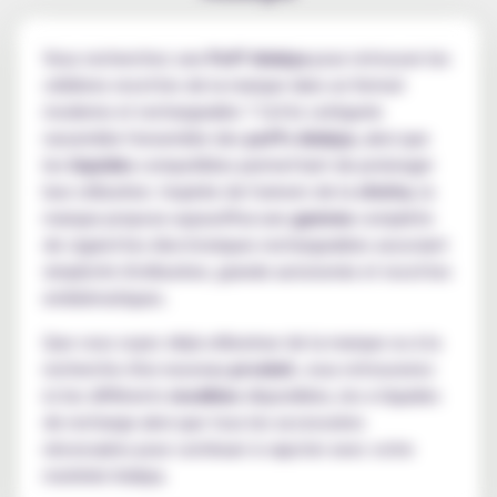
Vous recherchez une
Puff Adalya
pour retrouver les
célèbres recettes de la marque dans un format
moderne et rechargeable ? Cette catégorie
rassemble l'ensemble des
puffs Adalya
, ainsi que
les
liquides
compatibles permettant de prolonger
leur utilisation. Inspirée de l'univers de la
chicha
, la
marque propose aujourd'hui une
gamme
complète
de cigarettes électroniques rechargeables associant
simplicité d'utilisation, grande autonomie et recettes
emblématiques.
Que vous soyez déjà utilisateur de la marque ou à la
recherche d'un nouveau
produit
, vous retrouverez
ici les différents
modèles
disponibles, les e-liquides
de recharge ainsi que tous les accessoires
nécessaires pour continuer à vapoter avec votre
matériel Adalya.