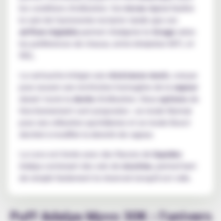
les conditions d'utilisation. Son
écran
digital facilite
le suivi de l'autonomie restante tandis que son
airflow
réglable
permet d'adapter le
tirage
selon
les préférences de chacun, entre inhalation MTL et
RDL.
La cartouche intègre une
résistance mesh
, conçue
pour assurer une restitution homogène de la
vapeur
durant toute la
durée
d'utilisation. Deux
options
de
fonctionnement sont proposées : un mode Normal
pour une utilisation quotidienne et un mode Boost
destiné à modifier la densité de vapeur.
La Levo est livrée avec des flacons de
liquides
Adalya contenant des sels de
nicotine
, permettant
de remplir facilement le réservoir lorsqu'il est vide.
Puff Adalya Myvo 30K : l'univers