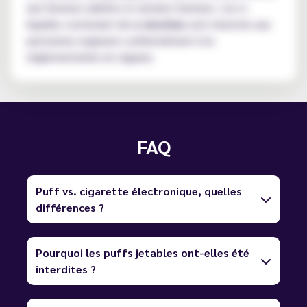
aux fumeurs adultes et anciens fumeurs. Les e-
liquides contenant de la
nicotine
sont réservés aux
personnes majeures conformément à la
réglementation en vigueur.
FAQ
Puff vs. cigarette électronique, quelles
différences ?
Pourquoi les puffs jetables ont-elles été
interdites ?