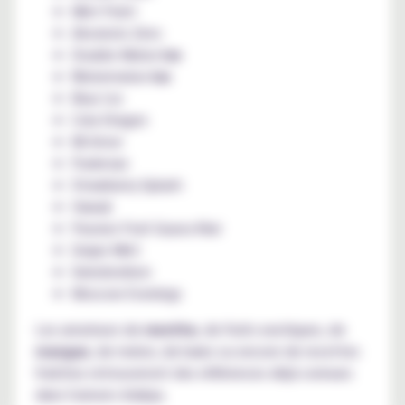
Mint Point
Absolute Zero
Double Melon
Ice
Watermelon
Ice
Blue Ice
Cola Dragon
Mi Amor
Punkman
Strawberry Splash
Hawaii
Passion Fruit Guava Kiwi
Grape Mint
Swissbonbon
Moscow Evenings
Les amateurs de
menthe
, de fruits exotiques, de
mangue
, de melon, de baies ou encore de recettes
fraîches retrouveront des références déjà connues
dans l'univers Adalya.