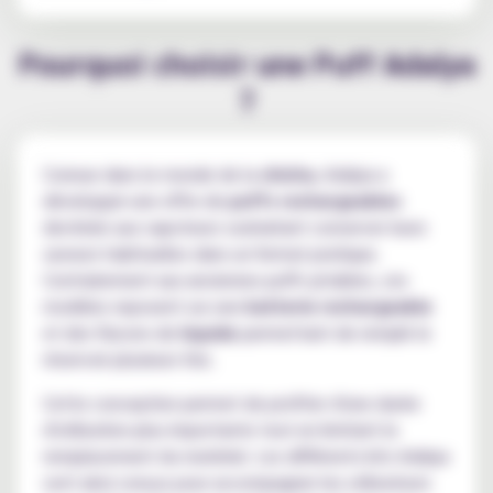
Pourquoi choisir une Puff Adalya
?
Connue dans le monde de la
chicha
, Adalya a
développé une offre de
puffs rechargeables
destinée aux vapoteurs souhaitant conserver leurs
saveurs habituelles dans un format pratique.
Contrairement aux anciennes puffs jetables, ces
modèles reposent sur une
batterie rechargeable
et des flacons de
liquide
permettant de remplir le
réservoir plusieurs fois.
Cette conception permet de profiter d'une durée
d'utilisation plus importante tout en limitant le
remplacement du matériel. Les différents kits Adalya
sont ainsi conçus pour accompagner les utilisateurs