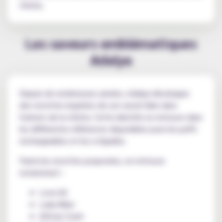
chicha.
Les saveurs emblématiques
Adalya
Depuis de nombreuses années, Adalya développe
des recettes inspirées de son savoir-faire dans
l'univers de la chicha. Cette identité se retrouve dans
les différentes références disponibles pour les puffs
rechargeables et les e-liquides.
Parmi les recettes proposées, on retrouve
notamment :
Love 66
Lady Killer
African Crush