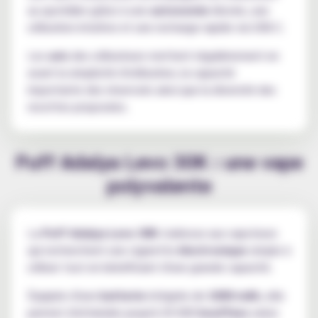
au quotidien grâce à une
autonomie
élevée, une
utilisation intuitive et une recharge rapide via USB-C.
Les
avis
des utilisateurs mettent régulièrement en
avant la simplicité d'utilisation, la capacité
importante des réservoirs ainsi que la diversité des
recettes proposées.
Puff Adalya Levo 30K : une vape
polyvalente
La
Puff Adalya Levo 30K
s'adresse aux vapoteurs
qui recherchent une cigarette
électronique
simple à
utiliser tout en bénéficiant d'une grande capacité.
Équipée d'une
batterie
intégrée de
1000 mAh
, elle
permet d'atteindre jusqu'à 30 000
bouffees
selon