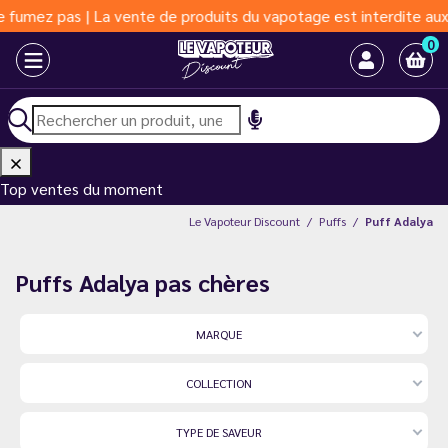
 de produits du vapotage est interdite aux moins de 18 ans | Vap
0
Top ventes du moment
Le Vapoteur Discount
Puffs
Puff Adalya
Puffs Adalya pas chères
MARQUE
COLLECTION
TYPE DE SAVEUR