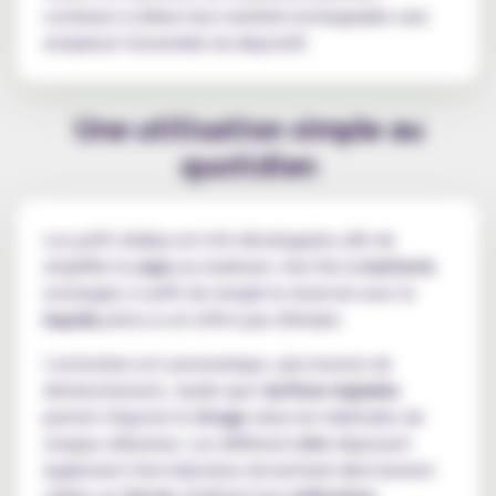
continuer à utiliser leur matériel rechargeable sans
remplacer l'ensemble du dispositif.
Une utilisation simple au
quotidien
Les puffs Adalya ont été développées afin de
simplifier la
vape
au maximum. Une fois la
batterie
rechargée, il suffit de remplir le réservoir avec le
liquide
prévu à cet effet puis d'inhaler.
L'activation est automatique, sans bouton de
déclenchement, tandis que l'
airflow réglable
permet d'ajuster le
tirage
selon les habitudes de
chaque utilisateur. Les différents
kits
disposent
également d'un indicateur de batterie directement
visible sur l'
écran
, facilitant leur
utilisation