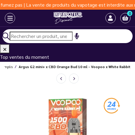
pas | La vente de produits du vapotage est interdite aux moins d
0
Top ventes du moment
éremplis
Argus G2 mini+ x CBD Orange Bud 10 ml - Voopoo x White Rabbit