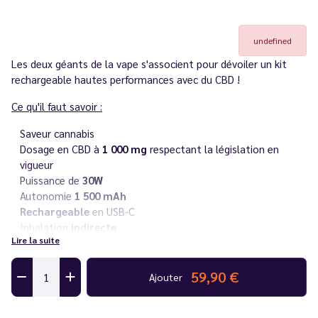
undefined
Les deux géants de la vape s'associent pour dévoiler un kit
rechargeable hautes performances avec du CBD !
Ce qu'il faut savoir :
Saveur cannabis
Dosage en CBD à
1 000 mg
respectant la législation en
vigueur
Puissance de
30W
Autonomie
1 500 mAh
Rechargeable
en USB-C
Inhalation
indirecte
Lire la suite
Réservoir 3 ml rechargeable
en eliquide par le haut
Dimensions 123 x 25,6 x 13, 4 mm
Poids plume de 55 g
59,90 €
Ajouter
Compatible avec les cartouches Argus Top Fill