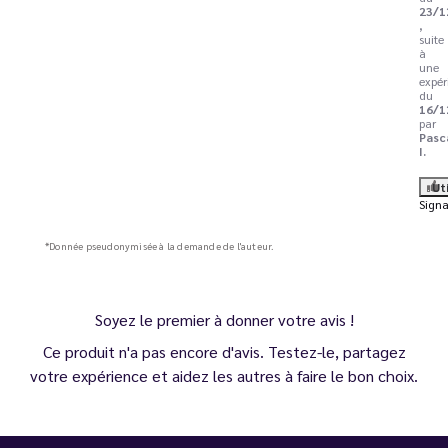
23/1
,
suite
à
une
expér
du
16/1
par
Pasc
I.
Ut
Signa
*Donnée pseudonymisée à la demande de l'auteur.
Soyez le premier à donner votre avis !
Ce produit n'a pas encore d'avis. Testez-le, partagez
votre expérience et aidez les autres à faire le bon choix.