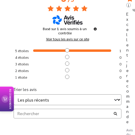
s
E
x
c
Basé sur
1
avis soumis à un
e
contrôle
l
Voir tous les avis sur ce site
l
e
n
5
étoiles
1
t
4
étoiles
0
, 
3
étoiles
0
j
e 
2
étoiles
0
r
1
étoile
0
e
c
Trier les avis
o
RECOMMANDER
m
m
a
n
d
e
Avis
du