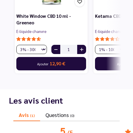
White Window CBD 10 ml -
Ketama CBD 10 ml
Greeneo
E-liquide chanvre
E-liquide chanvre
12,90 €
9
Ajouter
Ajouter
Les avis client
Avis
Questions
(1)
(0)
5
/
5