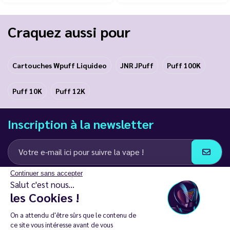
Craquez aussi pour
Cartouches Wpuff Liquideo
JNR JPuff
Puff 100K
Puff 10K
Puff 12K
Inscription à la newsletter
Continuer sans accepter
J’accepte de recevoir des communications e-mail et SMS de la part de
Salut c'est nous...
LD Groupe
les Cookies !
Restez en contact
On a attendu d'être sûrs que le contenu de
ce site vous intéresse avant de vous