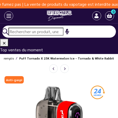
 pas | La vente de produits du vapotage est interdite aux moins 
0
Top ventes du moment
Préremplis
Puff Tornado X 25K Watermelon Ice - Tornado & White Rabbit
Anti-gaspi