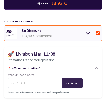
13,93 €
Ajouter
Sel de nicotine
en 10 ou 20 mg/ml au choix
Livré avec deux flacons d'
eliquides premium français
Vous rencontrez un souci avec votre cigarette électronique ?
Ajouter une garantie
Consultez notre
guide des différentes pannes
.
So'Discount
+ 3,90 €
seulement
🚀
Livraison
Mar. 11/08
Estimation France métropolitaine
📍
Affiner l'estimation*
Avec un code postal
Estimer
*Service réservé à la France métropolitaine.