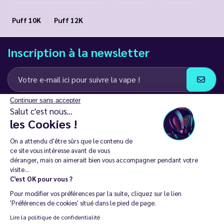
Puff 10K
Puff 12K
Inscription à la newsletter
Continuer sans accepter
J’accepte de recevoir des communications e-mail et SMS de la part de
Salut c'est nous...
LD Groupe
les Cookies !
Restez en contact
On a attendu d'être sûrs que le contenu de
ce site vous intéresse avant de vous
déranger, mais on aimerait bien vous accompagner pendant votre
visite...
C'est OK pour vous ?
La vente de cigarette électronique est interdite chez les moins de
Pour modifier vos préférences par la suite, cliquez sur le lien
18 ans. 🔞
'Préférences de cookies' situé dans le pied de page.
Copyright © 2014 - 2026 Le Vapoteur Discount - Tous droits
Lire la politique de confidentialité