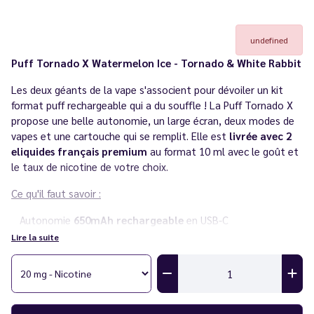
undefined
Puff Tornado X Watermelon Ice - Tornado & White Rabbit
Les deux géants de la vape s'associent pour dévoiler un kit
format puff rechargeable qui a du souffle ! La Puff Tornado X
propose une belle autonomie, un large écran, deux modes de
vapes et une cartouche qui se remplit. Elle est
livrée avec 2
eliquides français premium
au format 10 ml avec le goût et
le taux de nicotine de votre choix.
Ce qu'il faut savoir :
Autonomie
650mAh rechargeable
en USB-C
25 000 puffs
en mode eco -
12 500 puffs
en mode pulse
Lire la suite
Inhalation
directe ou indirecte
Écran led
affichant le pourcentage de la batterie et le
mode
Cartouche rechargeable
en eliquide sur le côté
Saveur : melon et frais