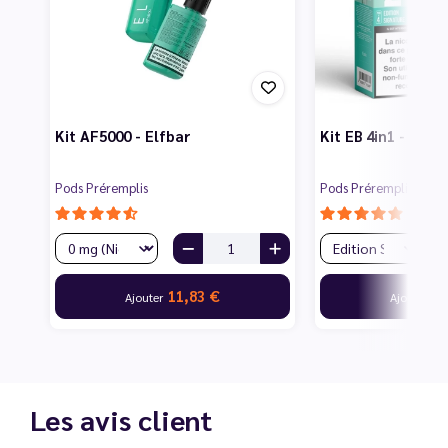
Kit AF5000 - Elfbar
Kit EB 4in1 - Elfb
Pods Préremplis
Pods Préremplis
11,83 €
14
Ajouter
Ajouter
Les avis client