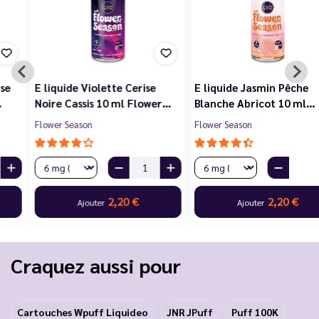
E liquide Violette Cerise
E liquide Jasmin Pêche
Noire Cassis 10 ml Flower…
Blanche Abricot 10 ml…
Flower Season
Flower Season
2,20 €
2,20 €
Ajouter
Ajouter
Craquez aussi pour
Cartouches Wpuff Liquideo
JNR JPuff
Puff 100K