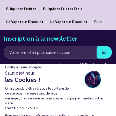
E-liquides Fruités
E-liquides Fruités Frais
Le Vapoteur Discount
Le Vapoteur Discount
Pulp
Inscription à la newsletter
J’accepte de recevoir des communications e-mail et SMS de la part de
Continuer sans accepter
LD Groupe
Salut c'est nous...
les Cookies !
Restez en contact
On a attendu d'être sûrs que le contenu de
ce site vous intéresse avant de vous
déranger, mais on aimerait bien vous accompagner pendant votre
visite...
C'est OK pour vous ?
La vente de cigarette électronique est interdite chez les moins de
Pour modifier vos préférences par la suite, cliquez sur le lien