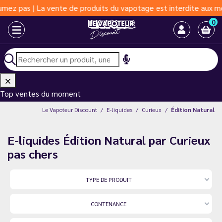
e produits du vapotage est interdite aux moins de 18 ans | Vapot
0
Top ventes du moment
Le Vapoteur Discount
E-liquides
Curieux
Édition Natural
E-liquides Édition Natural par Curieux
pas chers
TYPE DE PRODUIT
CONTENANCE