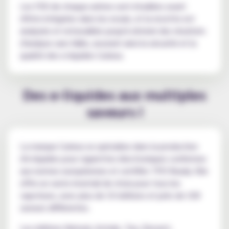
Les FDS de chaque arôme sont étudiées avant
d'être intégrées dans les essais, et la recette est
analysée et retravaillée jusqu'à obtenir des résultats
d'analyse sans faille, assurant ainsi la sécurité et la
qualité des e-liquides Curieux.
Des e-liquides aux multiples
saveurs !
La marque Curieux se spécialise dans la production
d'e-liquides pour cigarettes électroniques conformes
aux normes européennes et certifiés TPD Ready. Elle
offre un vaste éventail de choix pour tous les
vapoteurs, avec plus de 10 éditions et près de 100
saveurs différentes.
Les éditions Natural, Astrale, Tea, Dessert,