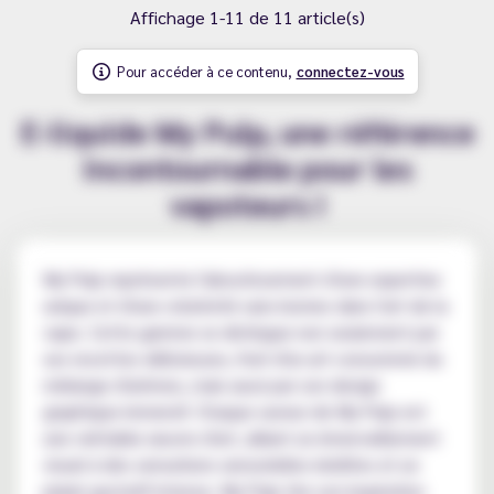
Affichage 1-11 de 11 article(s)
Pour accéder à ce contenu,
connectez-vous
E-liquide My Pulp, une référence
incontournable pour les
vapoteurs !
My Pulp représente l'aboutissement d'une expertise
unique et d'une créativité sans bornes dans l'art de la
vape. Cette gamme se distingue non seulement par
ses recettes délicieuses, fruit d'un art consommé du
mélange d'arômes, mais aussi par son design
graphique immersif. Chaque saveur de My Pulp est
une véritable œuvre d'art, alliant un émerveillement
visuel à des sensations sensorielles inédites et un
plaisir gustatif intense. My Pulp tire son inspiration