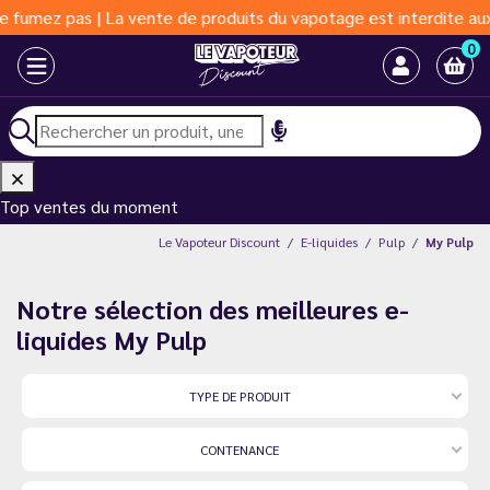
ente de produits du vapotage est interdite aux moins de 18 ans |
0
Top ventes du moment
Le Vapoteur Discount
E-liquides
Pulp
My Pulp
Notre sélection des meilleures e-
liquides My Pulp
TYPE DE PRODUIT
CONTENANCE