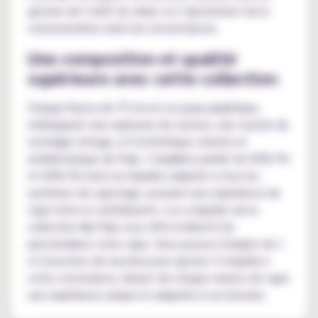
gestion de l’arrêt du tabac ou l’ajustement de la
consommation selon les circonstances.
Une composition et qualité
supérieure avec cette collection
Chaque flacon de 75 ml est un joyau graphique,
mélangeant une explosion de saveurs, une touche de
nostalgie vintage, et l'esthétique colorée et
emblématique de Pulp. L'équilibre parfait de 50% PG
et 50% VG rend ces liquides adaptés à tous les
systèmes de vapotage, assurant une expérience de
vape riche et satisfaisante. Les e-liquides de la
collection My Pulp vous offre la liberté de
personnaliser votre vape. Vous pouvez intégrer de 1
à 2 boosters de nicotine pour ajuster l’e-liquide à
votre convenance, faisant de chaque séance de vape
une expérience unique et adaptée à vos besoins.