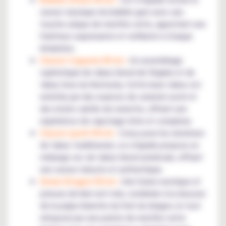
saveur classique du bubble gum avec une
touche unique de menthe verte, apportant une
fraîcheur surprenante et vivifiante à chaque
inhalation.
Classic Coppola 50 ml :
Un assemblage
sophistiqué de tabac blond de Virginie et de
tabac brun du Kentucky. Cette base tabac est
enrichie par des nuances de caramel sucré et
des éclats subtils de noisette, offrant une
expérience de vapotage riche et complexe.
Classic Lynch 50 ml :
Conçu pour les amateurs
de tabac traditionnel, ce e-liquide propose un
mélange sec de tabac blond américain, offrant
une saveur robuste et authentique.
Green Dragon 50 ml :
Une fusion exotique et
juteuse de kiwi vert mûr, combinée à la douceur
de la pulpe blanche du fruit du dragon, le tout
rehaussé par une pointe de menthe verte