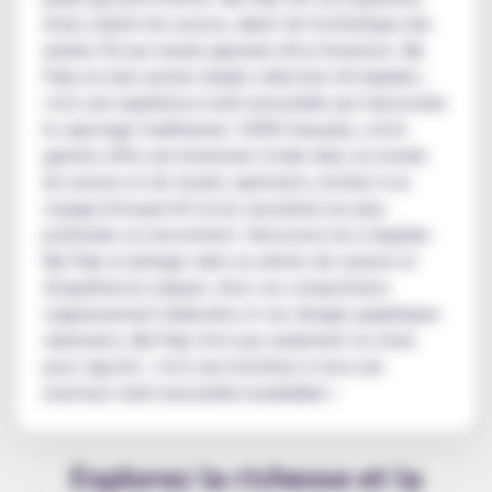
d'une variété de sources, allant de l'esthétique des
années 50 aux visuels japonais rétro-futuristes. My
Pulp est plus qu'une simple collection d'e-liquides ;
c'est une expérience multi-sensorielle qui transcende
le vapotage traditionnel. 100% française, cette
gamme offre une immersion totale dans un monde
de saveurs et de visuels captivants, invitant à un
voyage introspectif où les sensations les plus
profondes se rencontrent. Découvrez les e-liquides
My Pulp et plongez dans un univers de saveurs et
d'expériences uniques. Avec ses compositions
soigneusement élaborées et ses designs graphiques
saisissants, My Pulp n'est pas seulement un choix
pour vapoter ; c'est une invitation à vivre une
aventure multi-sensorielle inoubliable !
Explorez la richesse et la