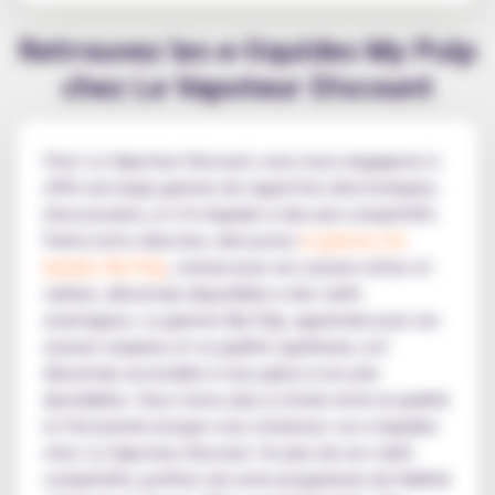
Retrouvez les e-liquides My Pulp
chez Le Vapoteur Discount
Chez Le Vapoteur Discount, nous nous engageons à
offrir une large gamme de cigarettes électroniques,
d'accessoires, et d’e-liquides à des prix compétitifs.
Parmi notre sélection, découvrez
la gamme d'e-
liquides My Pulp
, connue pour ses saveurs riches et
variées, désormais disponibles à des tarifs
avantageux. La gamme My Pulp, appréciée pour ses
saveurs exquises et sa qualité supérieure, est
désormais accessible à tous grâce à nos prix
abordables. Vous n'avez plus à choisir entre la qualité
et l'économie lorsque vous choisissez vos e-liquides
chez Le Vapoteur Discount. En plus de nos tarifs
compétitifs, profitez de notre programme de fidélité