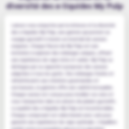
diversité des e-liquides My Pulp
Laissez-vous emporter par la richesse et la diversité
des e-liquides My Pulp, une gamme qui promet un
voyage gustatif à travers un éventail de saveurs
exquises. Chaque flacon de My Pulp est une
invitation à explorer des mélanges uniques, offrant
une expérience de vape riche et variée. My Pulp se
distingue par sa capacité à proposer des saveurs
adaptées à tous les goûts. Des mélanges fruités et
rafraîchissants aux créations gourmandes et
onctueuses, la gamme offre une variété incroyable.
Chaque saveur est conçue pour éveiller vos sens et
vous transporter dans un univers de plaisirs gustatifs.
La qualité des e-liquides My Pulp est incontestable.
Chaque composant est sélectionné avec soin pour
garantir une expérience de vape optimale. L'équilibre
parfait entre le propylène glycol et la glycérine