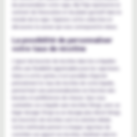
de personnaliser votre vape, My Pulp représente le
sommet de l'innovation et du plaisir gustatif dans le
monde de la vape. Explorez cette collection et
découvrez la saveur qui vous correspond le mieux.
La possibilité de personnaliser
votre taux de nicotine
L'ajout de booster de nicotine dans les e-liquides
offre une flexibilité appréciable pour les vapoteurs.
Grâce à cette option, il est possible d'ajuster
précisément le taux de nicotine de votre liquide,
permettant une personnalisation en fonction des
besoins et préférences de chacun. Que vous
souhaitiez un e-liquide sans nicotine (0mg), avec un
léger dosage (3mg) ou un dosage plus élevé (6mg),
les boosters de nicotine sont la solution idéale.
Cette méthode permet à chaque vapoteur de
contrôler son apport en nicotine, facilitant ainsi la