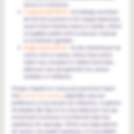
douces et crémeuses.
Tropical Fuel 50 ml :
Un mélange envoûtant
de fruit de la passion et de mangue liquoreuse,
assorti d'une fraîcheur douce et subtile, offrant
un équilibre parfait entre la douceur tropicale
et la fraîcheur agréable.
Virgin Lemon 50 ml :
Un duo rafraîchissant de
citrons verts et jaunes, relevé d'une pointe
d'aloé vera, évoquant le célèbre limoncello,
idéal pour ceux qui apprécient les saveurs
acidulées et vivifiantes.
Chaque e-liquide est conçu pour permettre l'ajout
d'un
booster de nicotine
, adaptable selon les
préférences et les besoins de l'utilisateur. La gamme
d'e-liquides My Pulp est le choix idéal pour ceux qui
recherchent la richesse et la diversité dans leur
expérience de vapotage. Offrant une large palette
de saveurs, une qualité supérieure, et la possibilité