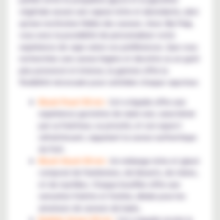
végétale assure une vapeur riche et abondante, ainsi
qu'une restitution fidèle des saveurs. Avec My Pulp,
vous avez la possibilité de personnaliser votre
expérience de vape selon vos préférences. Que vous
recherchiez une saveur légère et discrète ou un goût
plus prononcé et intense, la gamme offre la
flexibilité nécessaire pour satisfaire chaque vapoteur.
Black Pearl 50 ml :
Cet e-liquide offre une
expérience gustative de raisin noir, caractérisé
par sa fraîcheur, sa jutosité, et son aspect
rafraîchissant, rappelant la saveur authentique
du fruit.
Blush Slush 50 ml :
Un mélange riche et glacé
composé de framboises, de bleuets, de mûres,
et de myrtilles. Chaque bouffée offre une
sensation fraîche et fruitée, idéale pour les
amateurs de saveurs de baies.
Bubble Green 50 ml :
Cet e-liquide recrée la