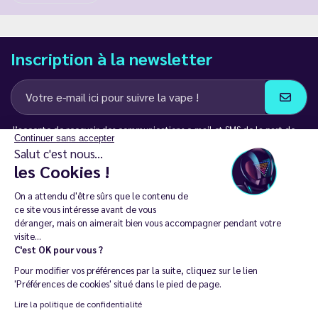
Inscription à la newsletter
J’accepte de recevoir des communications e-mail et SMS de la part de
Continuer sans accepter
LD Groupe
Salut c'est nous...
les Cookies !
Restez en contact
On a attendu d'être sûrs que le contenu de
ce site vous intéresse avant de vous
déranger, mais on aimerait bien vous accompagner pendant votre
visite...
C'est OK pour vous ?
La vente de cigarette électronique est interdite chez les moins de
Pour modifier vos préférences par la suite, cliquez sur le lien
18 ans. 🔞
'Préférences de cookies' situé dans le pied de page.
Copyright © 2014 - 2026 Le Vapoteur Discount - Tous droits
Lire la politique de confidentialité
réservés.