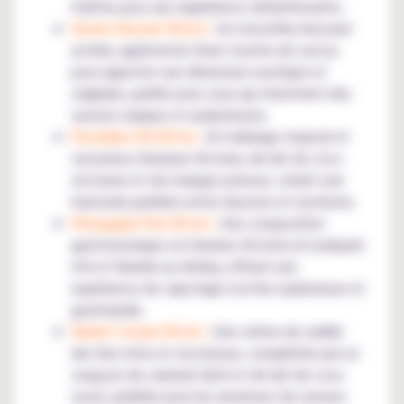
fraîche pour une expérience rafraîchissante.
Green Hornet 50 ml :
Un smoothie innovant
au kiwi, agrémenté d'une touche de cactus
pour apporter une dimension exotique et
originale, parfait pour ceux qui cherchent des
saveurs uniques et audacieuses.
Paradise Oil 50 ml :
Un mélange tropical et
savoureux d'ananas Victoria, de lait de coco
onctueux et de mangue juteuse, créant une
harmonie parfaite entre douceur et exotisme.
Pineapple Pan 50 ml :
Une composition
gastronomique où l'ananas Victoria est préparé
rôti et flambé au whisky, offrant une
expérience de vapotage à la fois audacieuse et
gourmande.
Sweet Cream 50 ml :
Une crème de vanille
des îles riche et onctueuse, complétée par un
soupçon de caramel doré et de lait de coco
sucré, parfaite pour les amateurs de saveurs