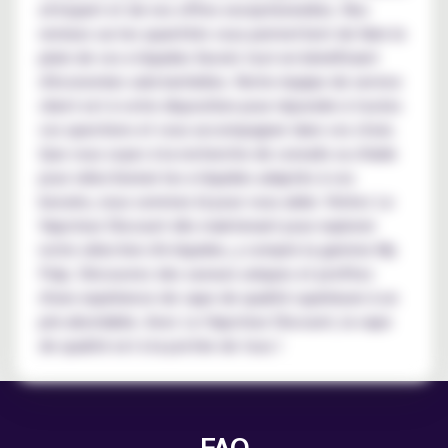
attrayant et de nos offres exceptionnelles. Nos
remises sur les quantités vous permettent de faire le
plein de vos e-liquides favoris tout en bénéficiant
d'économies substantielles. Notre équipe de service
client est à votre disposition pour répondre à toutes
vos questions et vous accompagner dans vos choix.
Que vous soyez à la recherche de conseils ou d'aide
pour sélectionner les e-liquides adaptés à vos
besoins, nous sommes là pour vous aider. Visitez Le
Vapoteur Discount dès maintenant pour explorer
notre sélection d'e-liquides, y compris la gamme My
Pulp. Découvrez des saveurs uniques et profitez
d'une expérience de vape de qualité supérieure à un
prix abordable. Avec Le Vapoteur Discount, la vape
de qualité est à la portée de tous !
FAQ