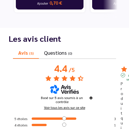
0,70 €
7
Ajouter
Ajouter
Les avis client
Avis
Questions
(5)
(0)
4.4
/
5
v
P
r
o
Basé sur
5
avis soumis à un
d
contrôle
u
Voir tous les avis sur ce site
i
t  
q
5
étoiles
3
u
4
étoiles
1
i 