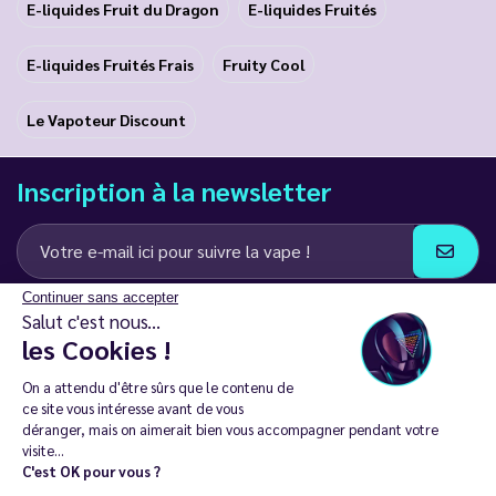
E-liquides Fruit du Dragon
E-liquides Fruités
E-liquides Fruités Frais
Fruity Cool
Le Vapoteur Discount
Inscription à la newsletter
Continuer sans accepter
J’accepte de recevoir des communications e-mail et SMS de la part de
Salut c'est nous...
LD Groupe
les Cookies !
Restez en contact
On a attendu d'être sûrs que le contenu de
ce site vous intéresse avant de vous
déranger, mais on aimerait bien vous accompagner pendant votre
visite...
C'est OK pour vous ?
La vente de cigarette électronique est interdite chez les moins de