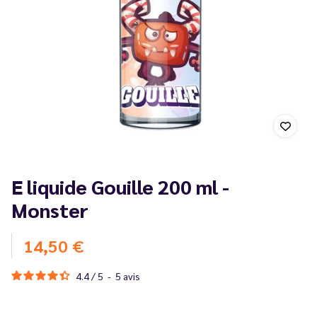
E liquide Gouille 200 ml -
Monster
14,50 €
4.4
/
5
-
5
avis