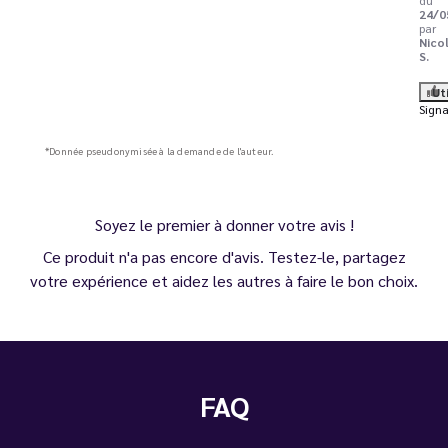
24/0
par
Nico
S.
Ut
Signa
*Donnée pseudonymisée à la demande de l'auteur.
Soyez le premier à donner votre avis !
Ce produit n'a pas encore d'avis. Testez-le, partagez
votre expérience et aidez les autres à faire le bon choix.
FAQ