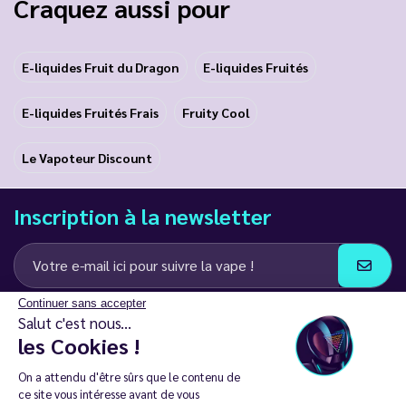
Craquez aussi pour
E-liquides Fruit du Dragon
E-liquides Fruités
E-liquides Fruités Frais
Fruity Cool
Le Vapoteur Discount
Inscription à la newsletter
Continuer sans accepter
J’accepte de recevoir des communications e-mail et SMS de la part de
Salut c'est nous...
LD Groupe
les Cookies !
Restez en contact
On a attendu d'être sûrs que le contenu de
ce site vous intéresse avant de vous