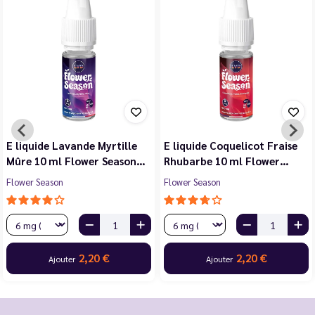
E liquide Violette Cerise
E liquide Jasmin Pêche
Noire Cassis 10 ml Flower…
Blanche Abricot 10 ml…
Flower Season
Flower Season
2,20 €
2,20 €
Ajouter
Ajouter
…