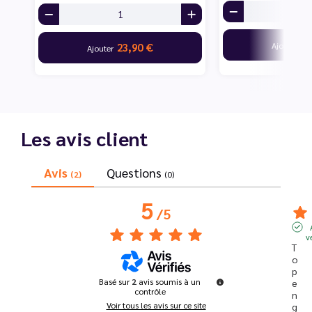
23
Ajouter
23,90 €
Ajouter
Les avis client
Avis
Questions
(2)
(0)
5
/
5
v
T
o
p 
Basé sur
2
avis soumis à un
e
contrôle
n 
Voir tous les avis sur ce site
g