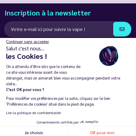
Inscription à la newsletter
Continuer sans accepter
J’accepte de recevoir des communications e-mail et SMS de la part de
Salut c'est nous...
LD Groupe
les Cookies !
Restez en contact
On a attendu d'être sûrs que le contenu de
ce site vous intéresse avant de vous
déranger, mais on aimerait bien vous accompagner pendant votre
visite...
C'est OK pour vous ?
La vente de cigarette électronique est interdite chez les moins de
Pour modifier vos préférences par la suite, cliquez sur le lien
18 ans. 🔞
'Préférences de cookies' situé dans le pied de page.
Copyright © 2014 - 2026 Le Vapoteur Discount - Tous droits
Lire la politique de confidentialité
réservés.
Consentements certifiés par
Vapoter aide à vivre sans tabac et sans dépendance à la nicotine. |
Je choisis
OK pour moi
Ne vapotez pas si vous ne fumez pas.