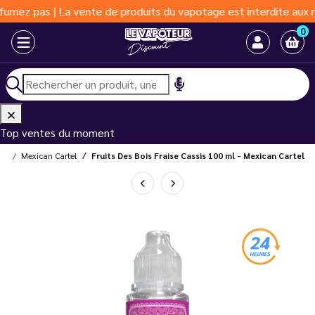
as | La vente de produits du vapotage est interdite aux moins de
0
Top ventes du moment
des
Mexican Cartel
Fruits Des Bois Fraise Cassis 100 ml - Mexican Cartel