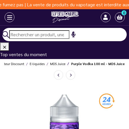
 | La vente de produits du vapotage est interdite aux moins de 1
0
Top ventes du moment
apoteur Discount
E-liquides
MDS Juice
Purple Vodka 100 ml - MDS Juice