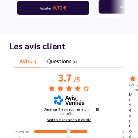
19
Ajouter
0,70 €
Ajouter
Les avis client
Avis
Questions
(3)
(0)
3.7
/
5
v
D
e
s 
Basé sur
3
avis soumis à un
e
contrôle
s
Voir tous les avis sur ce site
c
r
o
5
étoiles
2
c