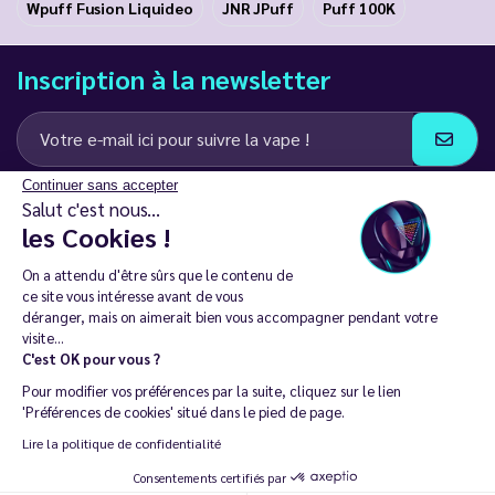
Wpuff Fusion Liquideo
JNR JPuff
Puff 100K
Inscription à la newsletter
Continuer sans accepter
J’accepte de recevoir des communications e-mail et SMS de la part de
Salut c'est nous...
LD Groupe
les Cookies !
Restez en contact
On a attendu d'être sûrs que le contenu de
ce site vous intéresse avant de vous
déranger, mais on aimerait bien vous accompagner pendant votre
visite...
C'est OK pour vous ?
La vente de cigarette électronique est interdite chez les moins de
Pour modifier vos préférences par la suite, cliquez sur le lien
18 ans. 🔞
'Préférences de cookies' situé dans le pied de page.
Copyright © 2014 - 2026 Le Vapoteur Discount - Tous droits
Lire la politique de confidentialité
réservés.
Consentements certifiés par
Vapoter aide à vivre sans tabac et sans dépendance à la nicotine. |