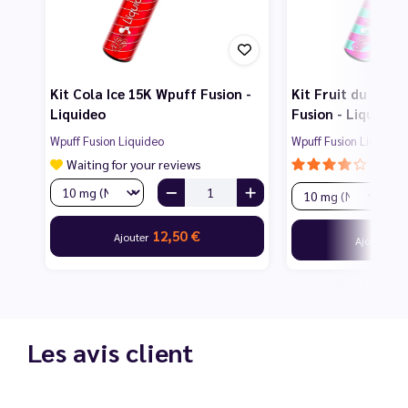
Kit Cola Ice 15K Wpuff Fusion -
Kit Fruit du Drag
Liquideo
Fusion - Liquideo
Wpuff Fusion Liquideo
Wpuff Fusion Liquideo
Waiting for your reviews
12,50 €
Ajouter
12
Ajouter
Les avis client