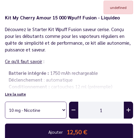
undefined
Kit My Cherry Amour 15 000 Wpuff Fusion - Liquideo
Découvrez le Starter Kit Wpuff Fusion saveur cerise. Conçu
pour les débutants comme pour les vapoteurs réguliers en
quête de simplicité et de performance, ce kit allie autonomie,
puissance et saveur.
Ce qu'il faut savoir
:
Batterie intégrée :
1750 mAh rechargeable
Déclenchement
: automatique
Conditionnement :
cartouches 12 ml (préremplie)
Tirage :
serré (MTL)
Lire la suite
Chargement :
USB-C (câble non fourni)
Résistance :
mesh coil 1.2 ohm
Taux de nicotine :
10 mg, 20 mg (sel de nicotine)
Nombre de bouffées :
15 000 bouffées par cartouche
12,50 €
Conseil
:
Ajouter