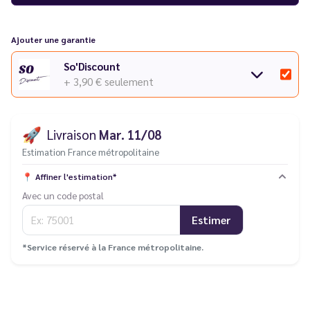
Vous rencontrez un souci avec votre cigarette électronique ?
Consultez notre
guide des différentes pannes
.
Ajouter une garantie
Découvrez toute la série
Wpuff Fusion de Liquideo
dans notre
So'Discount
catalogue.
+ 3,90 €
seulement
🚀
Livraison
Mar. 11/08
Estimation France métropolitaine
📍
Affiner l'estimation*
Avec un code postal
Estimer
*Service réservé à la France métropolitaine.