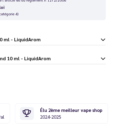
loi
catégorie 4)
lend 10 ml - LiquidArom
fornia Blend 10 ml - LiquidArom
Élu 2ème meilleur vape shop
Pal
2024-2025