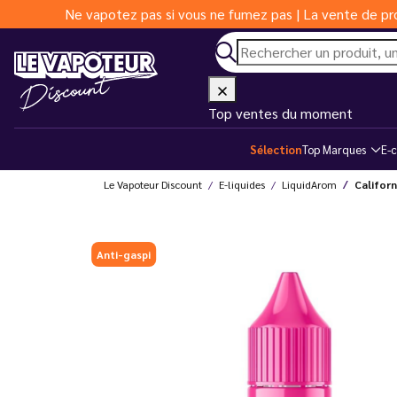
Ne vapotez pas si vous ne fumez pas | La vente de pro
Top ventes du moment
Sélection
Top Marques
E-c
Le Vapoteur Discount
E-liquides
LiquidArom
Californ
Anti-gaspi