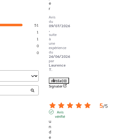
e
r
Avis
du
51
09/07/2026
,
1
suite
1
à
une
0
expérience
du
0
26/06/2026
par
Laurence
T.
Utile
(0)
Signaler
5
/
5
Avis
vérifié
u
n 
d
e 