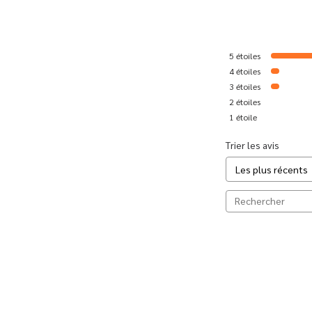
5
étoiles
4
étoiles
3
étoiles
2
étoiles
1
étoile
Trier les avis