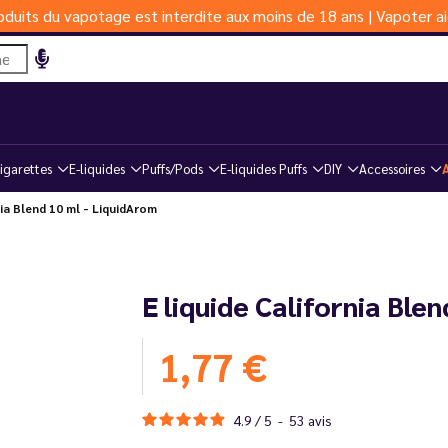
duits du vapotage est interdite aux moins de 18 ans | Vapoter ai
igarettes
E-liquides
Puffs/Pods
E-liquides Puffs
DIY
Accessoires
ia Blend 10 ml - LiquidArom
E liquide California Ble
1,77 €
4.9
/
5
-
53
avis