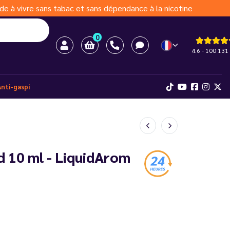
de à vivre sans tabac et sans dépendance à la nicotine
0
4.6 - 100 131 
Anti-gaspi
nd 10 ml - LiquidArom