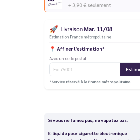
+ 3,90 €
seulement
🚀
Livraison
Mar. 11/08
Estimation France métropolitaine
📍
Affiner l'estimation*
Avec un code postal
Estim
*Service réservé à la France métropolitaine.
Si vous ne fumez pas, ne vapotez pas.
E-liquide pour cigarette électronique
Recharges d'eliquide étiquetées selon les dispositions