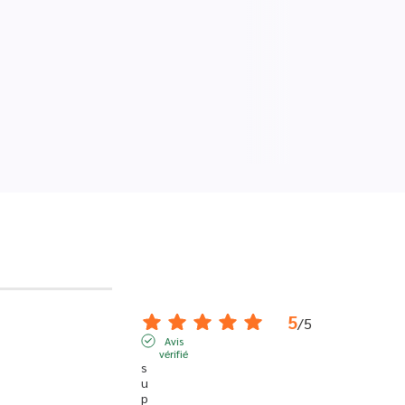
5
/
5
Avis
vérifié
s
u
p