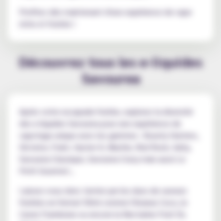
Profitez dès maintenant d'une expérience de vape
riche et fruitée !
Découvrez tous les e-liquides
Savourea
Après votre escapade fruitée, explorez la diversité
des e-liquides Savourea pour une expérience de
vapotage unique avec les gammes : Bounty Hunters,
Dictator, Frukt, Hyster-X, Machin, Red Rock, Salty,
Savourea Classique, Savourea Crazy mais aussi Le
Petit Gourmet...
Laissez-vous donc tenter par les duos de saveurs
fruitées en format 50ml comme l'Ananas Coco, le
Cassis Framboise ou encore la Nectarine Fruit Du