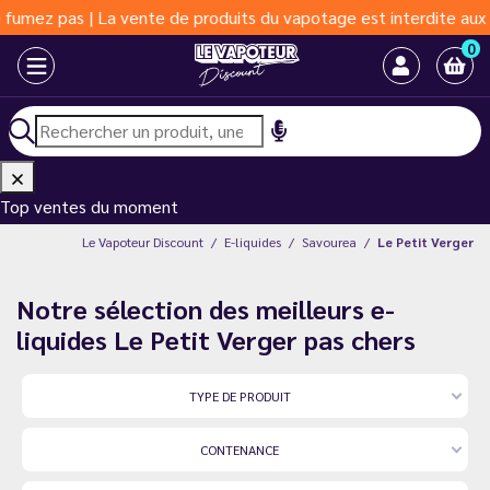
| La vente de produits du vapotage est interdite aux moins de 18
0
Top ventes du moment
Le Vapoteur Discount
E-liquides
Savourea
Le Petit Verger
Notre sélection des meilleurs e-
liquides Le Petit Verger pas chers
TYPE DE PRODUIT
CONTENANCE