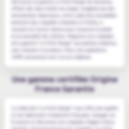
Découvrez la gamme Le Petit Verger de Savourea,
offrant des duos fruités du verger. Imaginée par des
aromaticiens talentueux, cette collection ensoleillée
présente des e-liquides vitaminés et fruités, à
savourer en toutes saisons pour conserver le plaisir
et la naturalité des arômes. Dégustez les e-liquides
de la gamme "Le Petit Verger" aux parfums réalistes,
sans colorant ni sucralose. Vivez une expérience
100% savoureuse avec ces jus originaux.
Une gamme certifiée Origine
France Garantie
La collection "Le Petit Verger" vous offre une qualité
et une fabrication totalement française. Voyagez en
8 saveurs et découvrez les e-liquides Origine France
Garantie. Savourea propose les e-liquides "Le Petit