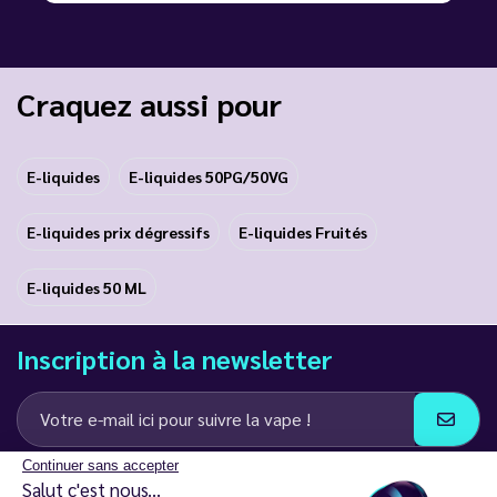
Craquez aussi pour
E-liquides
E-liquides 50PG/50VG
E-liquides prix dégressifs
E-liquides Fruités
E-liquides 50 ML
Inscription à la newsletter
Continuer sans accepter
J’accepte de recevoir des communications e-mail et SMS de la part de
Salut c'est nous...
LD Groupe