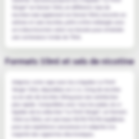
Verger" en format 10ml, en différents taux de
nicotine mais également en format 50ml, boostés en
arômes et sans nicotine, prêts à être mélangés avec
un à deux boosters selon vos besoins pour atteindre
une contenance totale de 70ml.
Formats 10ml et sels de nicotine
Adaptez votre vape avec les e-liquides Le Petit
Verger 10ml, disponibles en 3, 6, 12mg de nicotine
ou en sels de nicotine 20mg pour une satisfaction
plus rapide. Compatibles avec tous les palais, les e-
liquides de la collection "Le Petit Verger", en formats
10ml ou 50ml, ont une base 50/50 PG/VG équilibrée
pour une expérience savoureuse et adaptée à la
majorité des cigarettes électroniques.